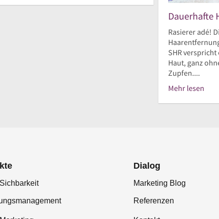
Dauerhafte 
Rasierer adé! D
Haarentfernung
SHR verspricht 
Haut, ganz ohne
Zupfen....
Mehr lesen
kte
Dialog
Sichbarkeit
Marketing Blog
tungsmanagement
Referenzen