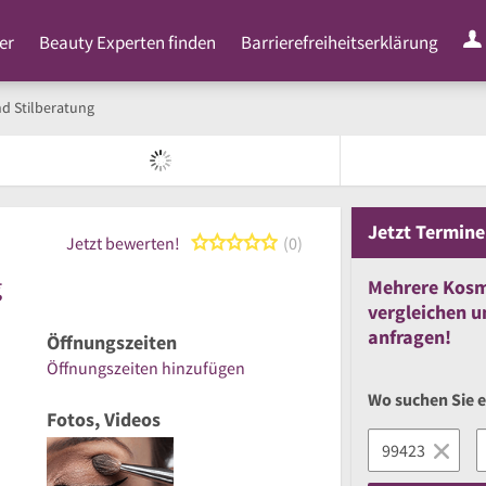
er
Beauty Experten finden
Barrierefreiheitserklärung
d Stilberatung
Jetzt
Termine
0 von 5 Sternen
Jetzt bewerten!
0
g
Mehrere
Kosm
vergleichen
u
anfragen!
Öffnungszeiten
Öffnungszeiten hinzufügen
Wo suchen Sie 
Fotos, Videos