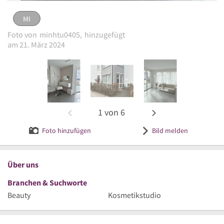
MI
MI
eingestellt von
minhtu0405
am 21. März 2024
Foto von
minhtu0405,
hinzugefügt
Bild melden
am 21. März 2024
1
von
6
Foto hinzufügen
Bild melden
Über uns
Branchen & Suchworte
Beauty
Kosmetikstudio