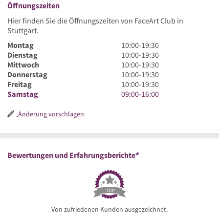
Öffnungszeiten
Hier finden Sie die Öffnungszeiten von FaceArt Club in
Stuttgart.
10
Montag
10:00
-
19:30
Uhr
10
Dienstag
10:00
-
19:30
bis
Uhr
10
Mittwoch
10:00
-
19:30
19
bis
Uhr
10
Donnerstag
10:00
-
19:30
Uhr
19
bis
Uhr
10
Freitag
10:00
-
19:30
30
Uhr
19
bis
Uhr
9
Samstag
09:00
-
16:00
30
Uhr
19
bis
Uhr
30
Uhr
19
bis
Änderung vorschlagen
30
Uhr
16
30
Uhr
*
Bewertungen und Erfahrungsberichte
TOP
Von zufriedenen Kunden ausgezeichnet.