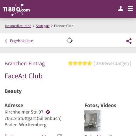
Kosmetikstudios
Stuttgart
FaceArt Club
Ergebnisliste
Branchen-Eintrag
5 von 5 Sternen
39 Bewertungen
FaceArt Club
Beauty
Adresse
Fotos, Videos
Kirchheimer Str. 97
70619
Stuttgart
(Sillenbuch)
Baden-Württemberg