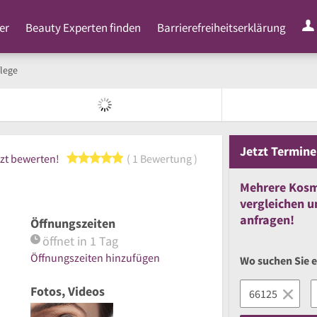
er
Beauty Experten finden
Barrierefreiheitserklärung
lege
Jetzt
Termine
5 von 5 Sternen
zt bewerten!
1 Bewertung
Mehrere
Kosm
vergleichen
u
anfragen!
Öffnungszeiten
öffnet in 1 Tag
Öffnungszeiten hinzufügen
Wo suchen Sie 
Fotos, Videos