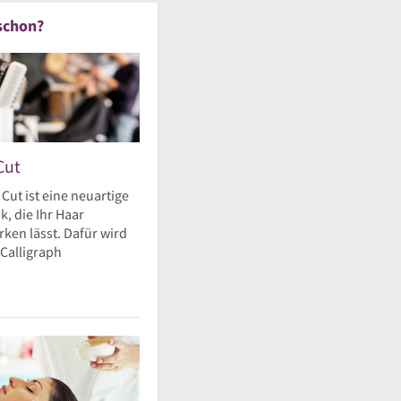
schon?
Cut
 Cut ist eine neuartige
, die Ihr Haar
ken lässt. Dafür wird
 Calligraph