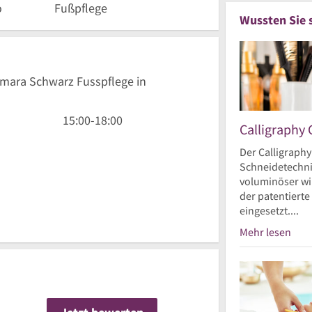
o
Fußpflege
Wussten Sie 
Tamara Schwarz Fusspflege in
15
15:00
-
18:00
Calligraphy 
Uhr
bis
Der Calligraphy
Schneidetechnik
18
voluminöser wir
Uhr
der patentierte
eingesetzt....
Mehr lesen