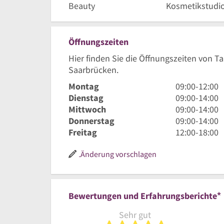
Beauty
Kosmetikstudi
Öffnungszeiten
Hier finden Sie die Öffnungszeiten von 
Saarbrücken.
9
Montag
09:00
-
12:00
Uhr
9
Dienstag
09:00
-
14:00
bis
Uhr
9
Mittwoch
09:00
-
14:00
12
bis
Uhr
9
Donnerstag
09:00
-
14:00
Uhr
14
bis
Uhr
12
Freitag
12:00
-
18:00
Uhr
14
bis
Uhr
Uhr
14
bis
Änderung vorschlagen
Uhr
18
Uhr
*
Bewertungen und Erfahrungsberichte
Sehr gut