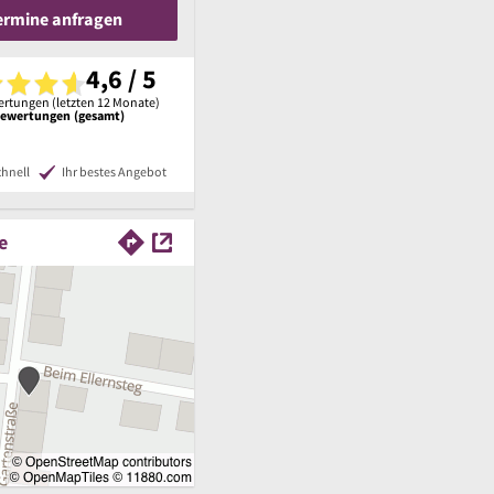
Termine anfragen
4,6 / 5
rtungen (letzten 12 Monate)
Bewertungen (gesamt)
chnell
Ihr bestes Angebot
e