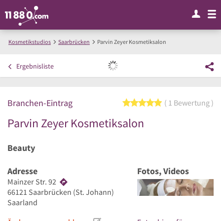
Kosmetikstudios
Saarbrücken
Parvin Zeyer Kosmetiksalon
Ergebnisliste
Branchen-Eintrag
5 von 5 Sternen
1 Bewertung
Parvin Zeyer Kosmetiksalon
Beauty
Adresse
Fotos, Videos
Mainzer Str. 92
66121
Saarbrücken
(St. Johann)
Saarland