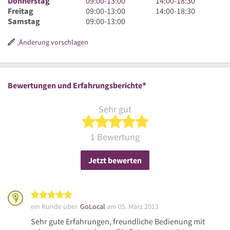
Donnerstag
09:00
-
13:00
14:00
-
18:30
13
bis
Uhr
9
18
bis
Uhr
14
Freitag
09:00
-
13:00
14:00
-
18:30
Uhr
13
bis
Uhr
9
Uhr
18
bis
Uhr
Samstag
09:00
-
13:00
Uhr
13
bis
Uhr
30
Uhr
18
bis
Uhr
13
bis
30
Uhr
18
Änderung vorschlagen
Uhr
13
30
Uhr
Uhr
30
*
Bewertungen und Erfahrungsberichte
Sehr gut
5 von 5 Sternen
1 Bewertung
Jetzt bewerten
5 von 5 Sternen
ein Kunde über
GoLocal
am 05. März 2013
Sehr gute Erfahrungen, freundliche Bedienung mit