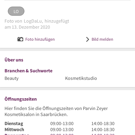
LO
LO
eingestellt von
LogDaLu
am 13. Dezember 2020
Foto von
LogDaLu,
hinzugefügt
Logo Zeyer, Parvin
Bild melden
am 13. Dezember 2020
Foto hinzufügen
Bild melden
Über uns
Branchen & Suchworte
Beauty
Kosmetikstudio
Öffnungszeiten
Hier finden Sie die Öffnungszeiten von Parvin Zeyer
Kosmetiksalon in Saarbrücken.
9
14
Dienstag
09:00
-
13:00
14:00
-
18:30
Uhr
9
Uhr
14
Mittwoch
09:00
-
13:00
14:00
-
18:30
bis
Uhr
9
bis
Uhr
14