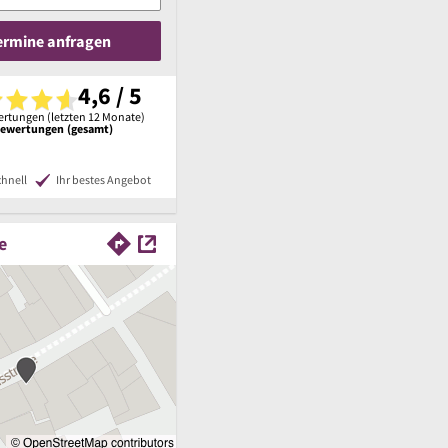
Termine anfragen
4,6 / 5
rtungen (letzten 12 Monate)
Bewertungen (gesamt)
chnell
Ihr bestes Angebot
e