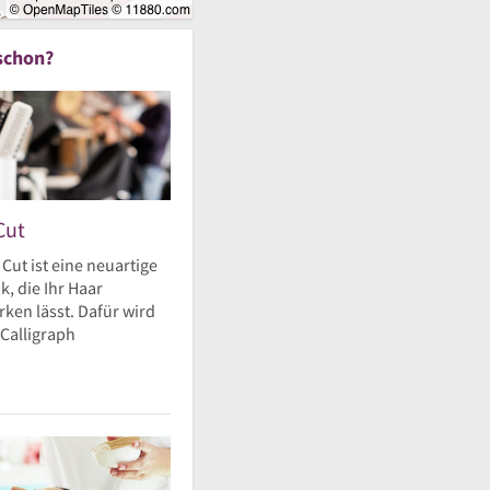
schon?
Cut
 Cut ist eine neuartige
, die Ihr Haar
ken lässt. Dafür wird
 Calligraph