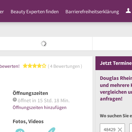
er
Beauty Experten finden
Barrierefreiheitserklärung
Jetzt
Termine
4 von 5 Sternen
 bewerten!
4 Bewertungen
Douglas Rhei
und
mehrere
vergleichen
u
Öffnungszeiten
anfragen!
öffnet in 15 Std. 18 Min.
Öffnungszeiten hinzufügen
Wo suchen Sie 
Fotos, Videos