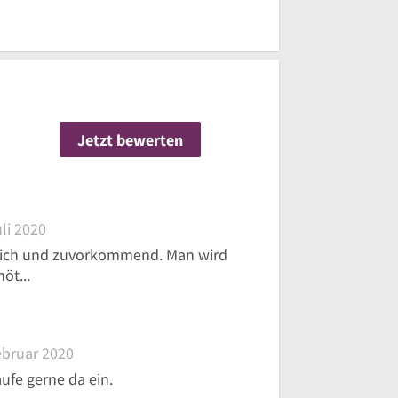
s
r
Jetzt bewerten
n
li 2020
dlich und zuvorkommend. Man wird
öt...
ebruar 2020
fe gerne da ein.