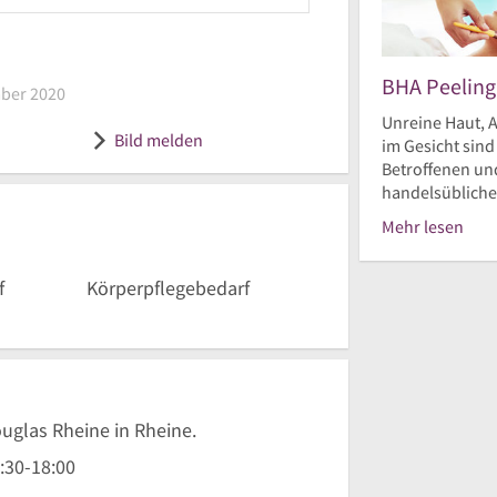
am 13. Dezember 2020
BHA Peeling
ber 2020
uglas
Unreine Haut, A
Bild melden
im Gesicht sin
Betroffenen und
handelsüblichen
Mehr lesen
f
Körperpflegebedarf
ouglas Rheine in Rheine.
:30
-
18:00
r