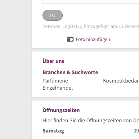
LO
LO
eingestellt von
LogDaLu
Foto von
LogDaLu,
hinzugefügt
am 13. Dezem
Logo Do
Bild melden
Foto hinzufügen
Über uns
Branchen & Suchworte
Parfümerie
Kosmetikbedar
Einzelhandel
Öffnungszeiten
Hier finden Sie die Öffnungszeiten von D
9
Samstag
09
Uh