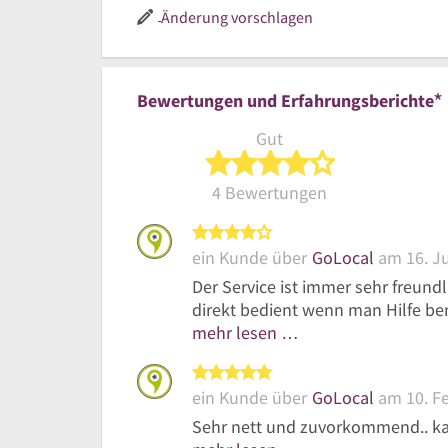
30
Änderung vorschlagen
bi
18
Uh
*
Bewertungen und Erfahrungsberichte
Gut
4 von 5 Sterne
4 Bewertungen
4 von 5 Sternen
ein Kunde über
GoLocal
am 16. Ju
Der Service ist immer sehr freun
direkt bedient wenn man Hilfe ben
mehr lesen …
5 von 5 Sternen
ein Kunde über
GoLocal
am 10. F
Sehr nett und zuvorkommend.. kau