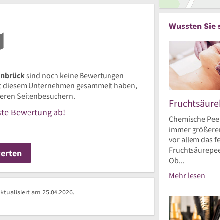
Wussten Sie 
enbrück
sind noch keine Bewertungen
t diesem Unternehmen gesammelt haben,
nderen Seitenbesuchern.
Fruchtsäur
rste Bewertung ab!
Chemische Peel
immer größerer
vor allem das 
Fruchtsäurepee
werten
Ob...
Mehr lesen
tualisiert am 25.04.2026.