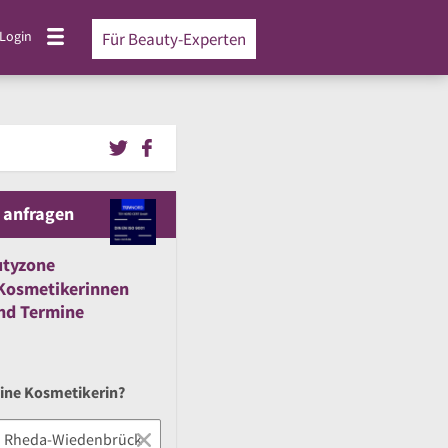
Login
Für Beauty-Experten
 anfragen
utyzone
Kosmetikerinnen
nd
Termine
eine Kosmetikerin?