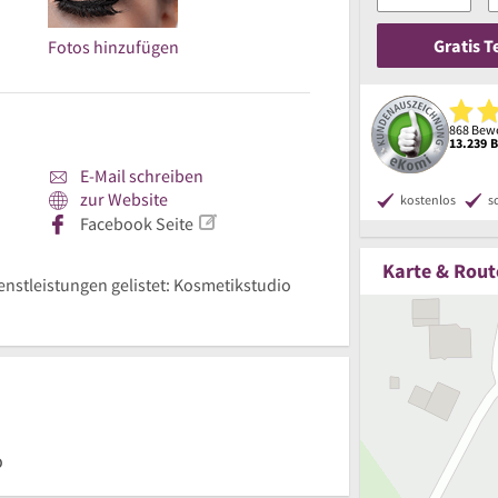
Gratis 
Fotos hinzufügen
868 Bewe
13.239 
E-Mail schreiben
zur Website
kostenlos
s
Facebook Seite
Karte & Rout
ienstleistungen gelistet: Kosmetikstudio
o