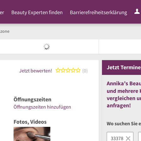
er
Beauty Experten finden
Barrierefreiheitserklärung
yzone
Jetzt
Termine
0 von 5 Sternen
Jetzt bewerten!
0
Annika's Bea
und
mehrere
vergleichen
u
Öffnungszeiten
anfragen!
Öffnungszeiten hinzufügen
Fotos, Videos
Wo suchen Sie 