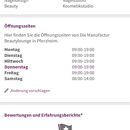
Nageldesign
Nagelstudio
Beauty
Kosmetikstudio
Öffnungszeiten
Hier finden Sie die Öffnungszeiten von Die Manufactur
Beautylounge in Pforzheim.
9
Montag
09:00
-
19:00
Uhr
9
Dienstag
09:00
-
19:00
bis
Uhr
9
Mittwoch
09:00
-
19:00
19
bis
Uhr
9
Donnerstag
09:00
-
19:00
Uhr
19
bis
Uhr
9
Freitag
09:00
-
19:00
Uhr
19
bis
Uhr
8
Samstag
08:00
-
14:00
Uhr
19
bis
Uhr
Uhr
19
bis
Änderung vorschlagen
Uhr
14
Uhr
*
Bewertungen und Erfahrungsberichte