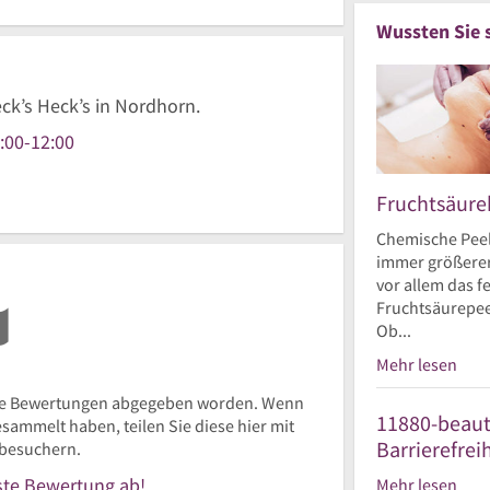
Wussten Sie 
eck’s Heck’s in Nordhorn.
:00
-
12:00
r
s
Fruchtsäur
Chemische Peel
r
immer größerer
vor allem das 
Fruchtsäurepee
Ob...
Mehr lesen
ne Bewertungen abgegeben worden. Wenn
11880-beaut
ammelt haben, teilen Sie diese hier mit
Barrierefrei
besuchern.
rste Bewertung ab!
Mehr lesen