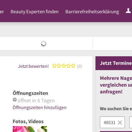
er
Beauty Experten finden
Barrierefreiheitserklärung
Jetzt
Termine
0 von 5 Sternen
Jetzt bewerten!
0
Mehrere
Nage
vergleichen
u
anfragen!
Öffnungszeiten
öffnet in 6 Tagen
Öffnungszeiten hinzufügen
Wo suchen Sie 
Fotos, Videos