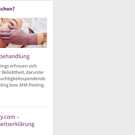
schon?
ebehandlung
ings erfreuen sich
 Beliebtheit, darunter
feuchtigkeitsspendende
ling bzw. AHA Peeling.
y.com –
heitserklärung