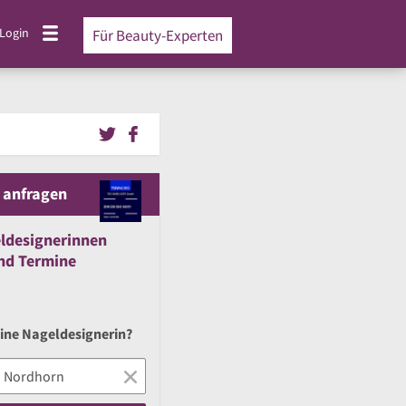
Login
Für Beauty-Experten
 anfragen
ldesignerinnen
nd
Termine
eine Nageldesignerin?