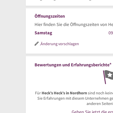
Öffnungszeiten
Hier finden Sie die Öffnungszeiten von H
9
Samstag
09
Uh
bi
Änderung vorschlagen
12
Uh
*
Bewertungen und Erfahrungsberichte
Für
Heck’s Heck’s in Nordhorn
sind noch kei
Sie Erfahrungen mit diesem Unternehmen ges
anderen Seiten
Geben Sie jetzt die e