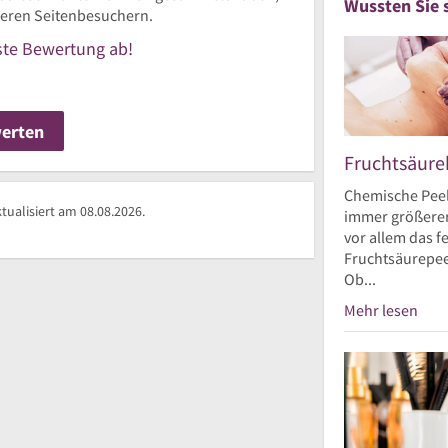
Wussten Sie 
nderen Seitenbesuchern.
rste Bewertung ab!
werten
Fruchtsäur
Chemische Peel
ualisiert am 08.08.2026.
immer größerer
vor allem das 
Fruchtsäurepee
Ob...
Mehr lesen