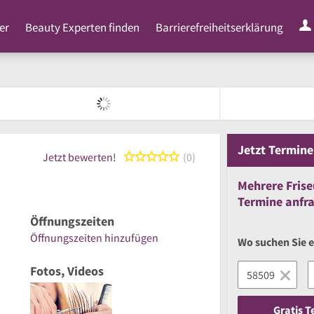
er
Beauty Experten finden
Barrierefreiheitserklärung
Jetzt
Termine
0 von 5 Sternen
Jetzt bewerten!
0
Mehrere
Frise
Termine anfr
Öffnungszeiten
Öffnungszeiten hinzufügen
Wo suchen Sie e
Fotos, Videos
Gratis 