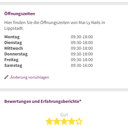
Öffnungszeiten
Hier finden Sie die Öffnungszeiten von Mai Ly Nails in
Lippstadt.
9
Montag
09:30
-
18:00
Uhr
9
Dienstag
09:30
-
18:00
30
Uhr
9
Mittwoch
09:30
-
18:00
bis
30
Uhr
9
Donnerstag
09:30
-
18:00
18
bis
30
Uhr
9
Freitag
09:30
-
18:00
Uhr
18
bis
30
Uhr
9
Samstag
09:30
-
16:00
Uhr
18
bis
30
Uhr
Uhr
18
bis
30
Änderung vorschlagen
Uhr
18
bis
Uhr
16
Uhr
*
Bewertungen und Erfahrungsberichte
Gut
4 von 5 Sternen