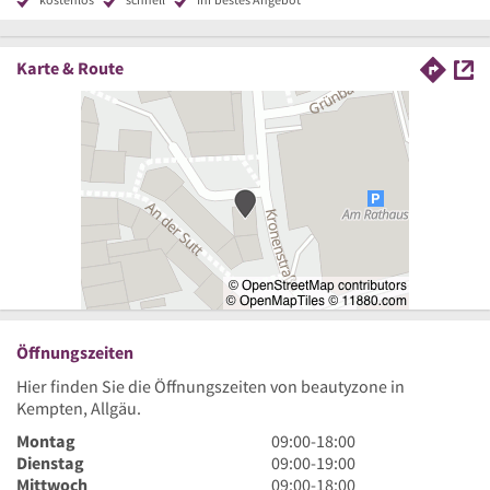
Karte & Route
Öffnungszeiten
Hier finden Sie die Öffnungszeiten von beautyzone in
Kempten, Allgäu.
9
Montag
09:00
-
18:00
Uhr
9
Dienstag
09:00
-
19:00
bis
Uhr
9
Mittwoch
09:00
-
18:00