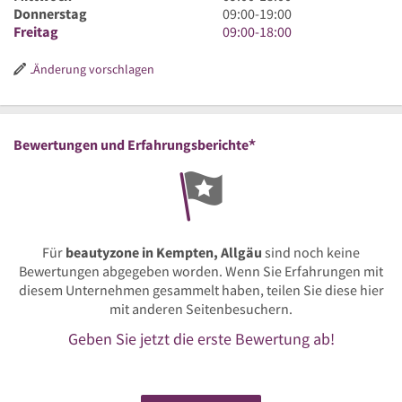
18
bis
Uhr
9
Donnerstag
09:00
-
19:00
Uhr
19
bis
Uhr
9
Freitag
09:00
-
18:00
Uhr
18
bis
Uhr
Uhr
19
bis
Änderung vorschlagen
Uhr
18
Uhr
*
Bewertungen und Erfahrungsberichte
Für
beautyzone in Kempten, Allgäu
sind noch keine
Bewertungen abgegeben worden. Wenn Sie Erfahrungen mit
diesem Unternehmen gesammelt haben, teilen Sie diese hier
mit anderen Seitenbesuchern.
Geben Sie jetzt die erste Bewertung ab!