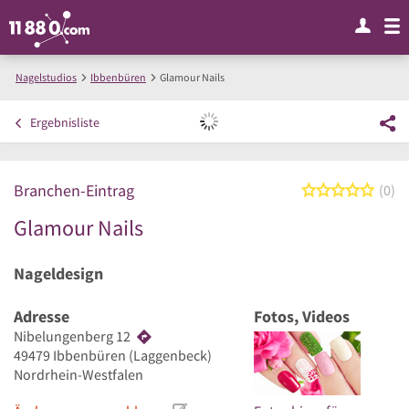
Nagelstudios
Ibbenbüren
Glamour Nails
Ergebnisliste
Branchen-Eintrag
0 von
0
Glamour Nails
Nageldesign
Adresse
Fotos, Videos
Nibelungenberg 12
49479
Ibbenbüren
(Laggenbeck)
Nordrhein-Westfalen