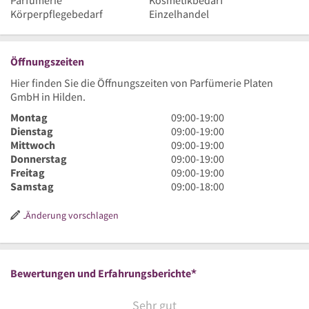
Parfümerie
Kosmetikbedarf
Körperpflegebedarf
Einzelhandel
Öffnungszeiten
Hier finden Sie die Öffnungszeiten von Parfümerie Platen
GmbH in Hilden.
9
Montag
09:00
-
19:00
Uhr
9
Dienstag
09:00
-
19:00
bis
Uhr
9
Mittwoch
09:00
-
19:00
19
bis
Uhr
9
Donnerstag
09:00
-
19:00
Uhr
19
bis
Uhr
9
Freitag
09:00
-
19:00
Uhr
19
bis
Uhr
9
Samstag
09:00
-
18:00
Uhr
19
bis
Uhr
Uhr
19
bis
Änderung vorschlagen
Uhr
18
Uhr
*
Bewertungen und Erfahrungsberichte
Sehr gut