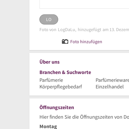
LO
LO
eingestellt von
LogDaLu
Foto von
LogDaLu,
hinzugefügt
am 13. Dezem
Logo Parfümerie Dougl
Bild melden
Foto hinzufügen
Über uns
Branchen & Suchworte
Parfümerie
Parfümeriewar
Körperpflegebedarf
Einzelhandel
Öffnungszeiten
Hier finden Sie die Öffnungszeiten von Do
Montag