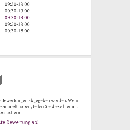
Uhr
9
09:30
-
19:00
30
Uhr
9
09:30
-
19:00
bis
30
Uhr
9
09:30
-
19:00
19
bis
30
Uhr
9
09:30
-
19:00
Uhr
19
bis
30
Uhr
9
09:30
-
18:00
Uhr
19
bis
30
Uhr
Uhr
19
bis
30
Uhr
19
bis
Uhr
18
Uhr
e Bewertungen abgegeben worden. Wenn
ammelt haben, teilen Sie diese hier mit
besuchern.
rste Bewertung ab!