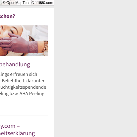
schon?
ebehandlung
ings erfreuen sich
 Beliebtheit, darunter
feuchtigkeitsspendende
ling bzw. AHA Peeling.
y.com –
heitserklärung