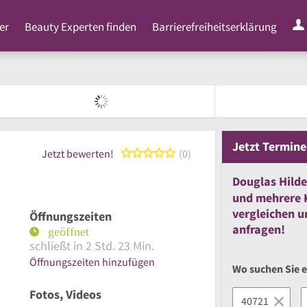
er
Beauty Experten finden
Barrierefreiheitserklärung
Jetzt
Termine
0 von 5 Sternen
Jetzt bewerten!
0
Douglas Hild
und
mehrere
vergleichen
u
Öffnungszeiten
anfragen!
schließt in 2 Std. 23 Min.
Öffnungszeiten hinzufügen
Wo suchen Sie 
Fotos, Videos