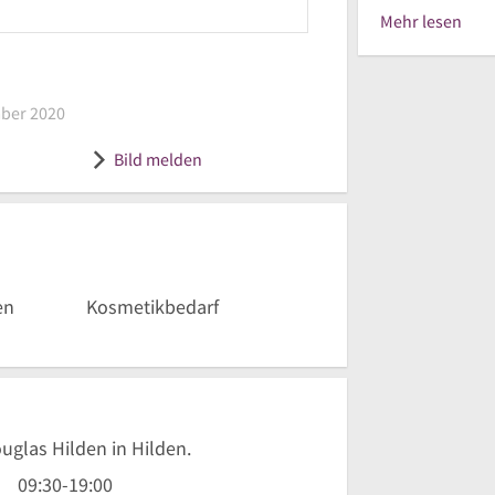
Mehr lesen
am 13. Dezember 2020
ber 2020
as Deutschland GmbH
Bild melden
en
Kosmetikbedarf
uglas Hilden in Hilden.
9
09:30
-
19:00