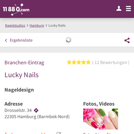
Nagelstudios
Hamburg
Lucky Nails
Ergebnisliste
Branchen-Eintrag
5 von 5 Sternen
12 Bewertungen
Lucky Nails
Nageldesign
Adresse
Fotos, Videos
Drosselstr. 34
22305
Hamburg
(Barmbek-Nord)