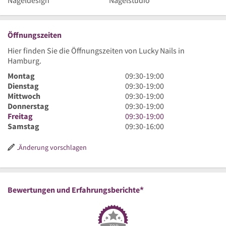
Nageldesign
Nagelstudio
Öffnungszeiten
Hier finden Sie die Öffnungszeiten von Lucky Nails in
Hamburg.
9
Montag
09:30
-
19:00
Uhr
9
Dienstag
09:30
-
19:00
30
Uhr
9
Mittwoch
09:30
-
19:00
bis
30
Uhr
9
Donnerstag
09:30
-
19:00
19
bis
30
Uhr
9
Freitag
09:30
-
19:00
Uhr
19
bis
30
Uhr
9
Samstag
09:30
-
16:00
Uhr
19
bis
30
Uhr
Uhr
19
bis
30
Änderung vorschlagen
Uhr
19
bis
Uhr
16
Uhr
*
Bewertungen und Erfahrungsberichte