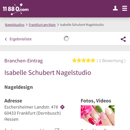
Nagelstudios
Frankfurt am Main
Isabelle Schubert Nagelstudio
Ergebnisliste
Branchen-Eintrag
5 von 5 Sternen
1 Bewertung
Isabelle Schubert Nagelstudio
Nageldesign
Adresse
Fotos, Videos
Eschersheimer Landstr. 478
60433
Frankfurt
(Dornbusch)
Hessen