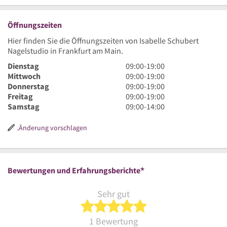
Öffnungszeiten
Hier finden Sie die Öffnungszeiten von Isabelle Schubert
Nagelstudio in Frankfurt am Main.
9
Dienstag
09:00
-
19:00
Uhr
9
Mittwoch
09:00
-
19:00
bis
Uhr
9
Donnerstag
09:00
-
19:00
19
bis
Uhr
9
Freitag
09:00
-
19:00
Uhr
19
bis
Uhr
9
Samstag
09:00
-
14:00
Uhr
19
bis
Uhr
Uhr
19
bis
Änderung vorschlagen
Uhr
14
Uhr
*
Bewertungen und Erfahrungsberichte
Sehr gut
5 von 5 Sternen
1 Bewertung