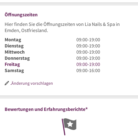
Öffnungszeiten
Hier finden Sie die Öffnungszeiten von Lia Nails & Spa in
Emden, Ostfriesland.
9
Montag
09:00
-
19:00
Uhr
9
Dienstag
09:00
-
19:00
bis
Uhr
9
Mittwoch
09:00
-
19:00
19
bis
Uhr
9
Donnerstag
09:00
-
19:00
Uhr
19
bis
Uhr
9
Freitag
09:00
-
19:00
Uhr
19
bis
Uhr
9
Samstag
09:00
-
16:00
Uhr
19
bis
Uhr
Uhr
19
bis
Änderung vorschlagen
Uhr
16
Uhr
*
Bewertungen und Erfahrungsberichte