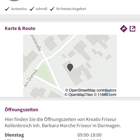
kostenlos
schnell
Ihr bestes Angebot
Karte & Route
Öffnungszeiten
Hier finden Sie die Öffnungszeiten von Kreativ Friseur
Kollenbroich Inh. Barbara Morche Friseur in Dormagen.
9
Dienstag
09:00
-
18:00