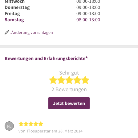
Uhr
9
Mittwoch
09:00
-
18:00
bis
Uhr
9
Donnerstag
09:00
-
18:00
18
bis
Uhr
9
Freitag
09:00
-
18:00
Uhr
18
bis
Uhr
8
Samstag
08:00
-
13:00
Uhr
18
bis
Uhr
Uhr
18
bis
Änderung vorschlagen
Uhr
13
Uhr
*
Bewertungen und Erfahrungsberichte
Sehr gut
5 von 5 Sternen
2 Bewertungen
Jetzt bewerten
5 von 5 Sternen
FL
von
Flosuperstar
am 28. März 2014