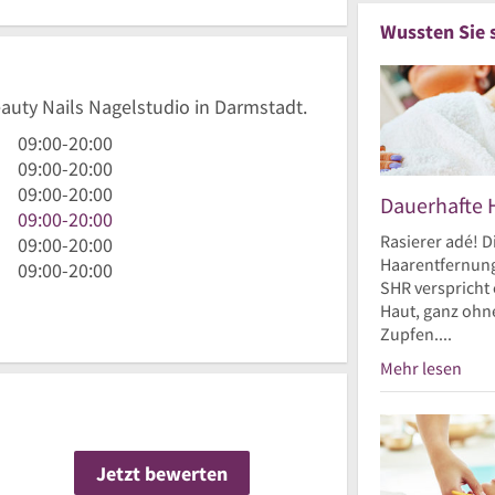
Wussten Sie 
eauty Nails Nagelstudio in Darmstadt.
9
09:00
-
20:00
Uhr
9
09:00
-
20:00
bis
Uhr
9
09:00
-
20:00
Dauerhafte 
20
bis
Uhr
9
09:00
-
20:00
Rasierer adé! D
Uhr
20
bis
Uhr
9
09:00
-
20:00
Haarentfernung
Uhr
20
bis
Uhr
9
09:00
-
20:00
SHR verspricht 
Uhr
20
bis
Uhr
Haut, ganz ohne
Uhr
20
bis
Zupfen....
Uhr
20
Mehr lesen
Uhr
Jetzt bewerten
n