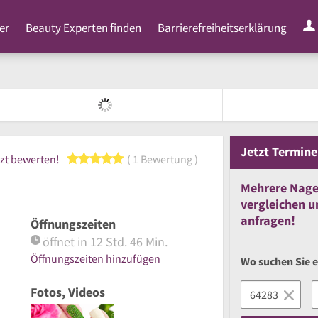
er
Beauty Experten finden
Barrierefreiheitserklärung
Jetzt
Termine
5 von 5 Sternen
zt bewerten!
1 Bewertung
Mehrere
Nage
vergleichen
u
anfragen!
Öffnungszeiten
öffnet in 12 Std. 46 Min.
Öffnungszeiten hinzufügen
Wo suchen Sie 
Fotos, Videos