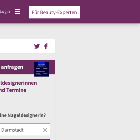
Login
Für Beauty-Experten
 anfragen
ldesignerinnen
nd
Termine
eine Nageldesignerin?