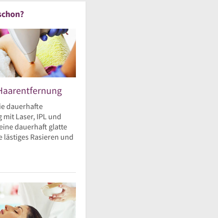
schon?
Haarentfernung
ie dauerhafte
 mit Laser, IPL und
eine dauerhaft glatte
 lästiges Rasieren und