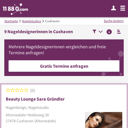
Suche ändern
Startseite
Nagelstudios
Cuxhaven
9
Nageldesignerinnen in
Cuxhaven
Mehrere
Nageldesignerinnen
vergleichen
und freie
Termine anfragen!
Gratis Termine anfragen
0
Beauty Lounge Sara Gründler
Nageldesign, Nagelstudio
Altenwalder Heideweg 30
27478
Cuxhaven
(Altenwalde)