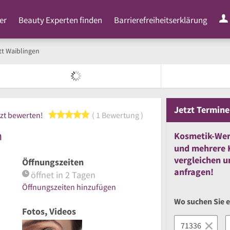
er
Beauty Experten finden
Barrierefreiheitserklärung
tt Waiblingen
Jetzt
Termine
5 von 5 Sternen
zt bewerten!
1 Bewertung
n
Kosmetik-Wer
und
mehrere
vergleichen
u
Öffnungszeiten
anfragen!
öffnet in 2 Tagen
Öffnungszeiten hinzufügen
Wo suchen Sie 
Fotos, Videos