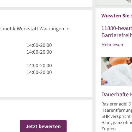
Wussten Sie 
11880-beaut
osmetik-Werkstatt Waiblingen in
Barrierefrei
14
Mehr lesen
14:00
-
20:00
Uhr
14
14:00
-
20:00
bis
Uhr
20
bis
14
14:00
-
20:00
Uhr
20
Uhr
14
14:00
-
20:00
Uhr
bis
Uhr
20
bis
Uhr
20
Dauerhafte 
Uhr
Rasierer adé! D
Haarentfernung
SHR verspricht 
Haut, ganz ohne
Jetzt bewerten
n
Zupfen....