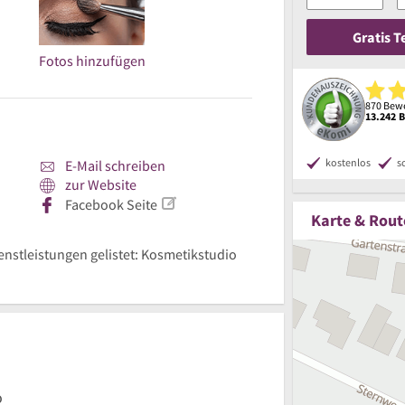
Gratis 
Fotos hinzufügen
870 Bewe
13.242 
kostenlos
s
E-Mail schreiben
zur Website
Facebook Seite
Karte & Rout
ienstleistungen gelistet: Kosmetikstudio
o