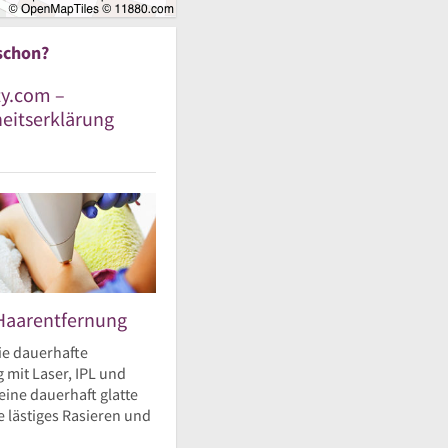
schon?
y.com –
heitserklärung
Haarentfernung
ie dauerhafte
 mit Laser, IPL und
eine dauerhaft glatte
 lästiges Rasieren und