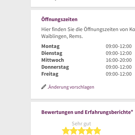
Öffnungszeiten
Hier finden Sie die Öffnungszeiten von K
Waiblingen, Rems.
9
Montag
09:00
-
12:00
Uhr
9
Dienstag
09:00
-
12:00
bis
Uhr
16
Mittwoch
16:00
-
20:00
12
bis
Uhr
9
Donnerstag
09:00
-
12:00
Uhr
12
bis
Uhr
9
Freitag
09:00
-
12:00
Uhr
20
bis
Uhr
Uhr
12
bis
Änderung vorschlagen
Uhr
12
Uhr
*
Bewertungen und Erfahrungsberichte
Sehr gut
5 von 5 Sterne