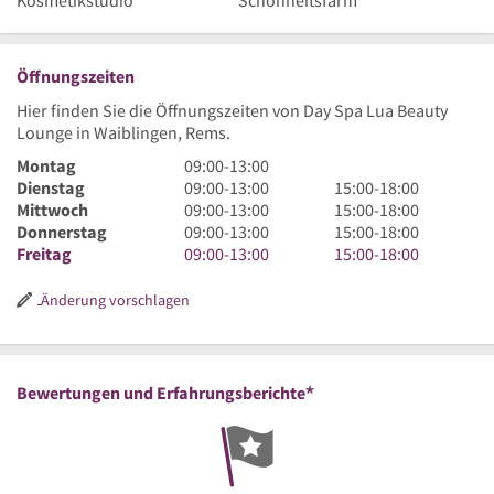
Kosmetikstudio
Schönheitsfarm
Öffnungszeiten
Hier finden Sie die Öffnungszeiten von Day Spa Lua Beauty
Lounge in Waiblingen, Rems.
9
Montag
09:00
-
13:00
Uhr
9
15
Dienstag
09:00
-
13:00
15:00
-
18:00
bis
Uhr
9
Uhr
15
Mittwoch
09:00
-
13:00
15:00
-
18:00
13
bis
Uhr
9
bis
Uhr
15
Donnerstag
09:00
-
13:00
15:00
-
18:00
Uhr
13
bis
Uhr
9
18
bis
Uhr
15
Freitag
09:00
-
13:00
15:00
-
18:00
Uhr
13
bis
Uhr
Uhr
18
bis
Uhr
Uhr
13
bis
Uhr
18
bis
Änderung vorschlagen
Uhr
13
Uhr
18
Uhr
Uhr
*
Bewertungen und Erfahrungsberichte