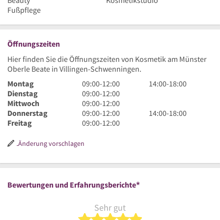
Beauty
Kosmetikstudio
Fußpflege
Öffnungszeiten
Hier finden Sie die Öffnungszeiten von Kosmetik am Münster
Oberle Beate in Villingen-Schwenningen.
9
14
Montag
09:00
-
12:00
14:00
-
18:00
Uhr
9
Uhr
Dienstag
09:00
-
12:00
bis
Uhr
9
bis
Mittwoch
09:00
-
12:00
12
bis
Uhr
9
18
14
Donnerstag
09:00
-
12:00
14:00
-
18:00
Uhr
12
bis
Uhr
9
Uhr
Uhr
Freitag
09:00
-
12:00
Uhr
12
bis
Uhr
bis
Uhr
12
bis
18
Änderung vorschlagen
Uhr
12
Uhr
Uhr
*
Bewertungen und Erfahrungsberichte
Sehr gut
5 von 5 Sternen