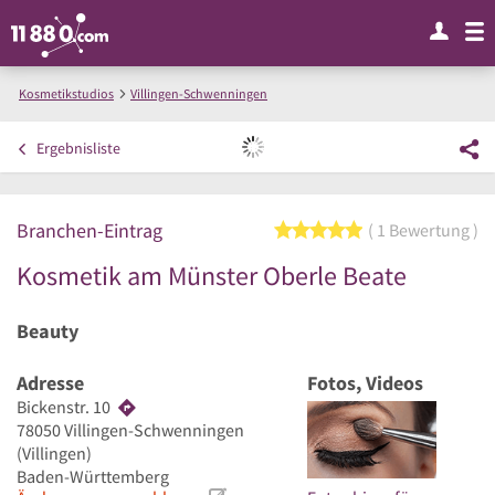
Kosmetikstudios
Villingen-Schwenningen
Kosmetik am Münster Oberle Beate
Ergebnisliste
Branchen-Eintrag
5 von 5 Sternen
1 Bewertung
Kosmetik am Münster Oberle Beate
Beauty
Adresse
Fotos, Videos
Bickenstr. 10
78050
Villingen-Schwenningen
(Villingen)
Baden-Württemberg