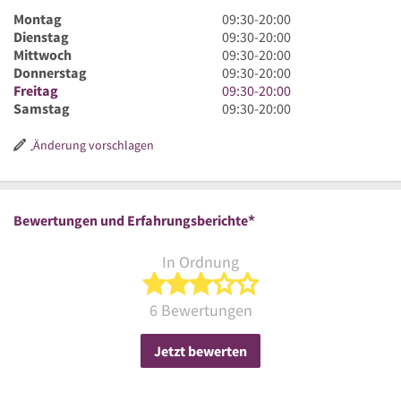
9
Montag
09:30
-
20:00
Uhr
9
Dienstag
09:30
-
20:00
30
Uhr
9
Mittwoch
09:30
-
20:00
bis
30
Uhr
9
Donnerstag
09:30
-
20:00
20
bis
30
Uhr
9
Freitag
09:30
-
20:00
Uhr
20
bis
30
Uhr
9
Samstag
09:30
-
20:00
Uhr
20
bis
30
Uhr
Uhr
20
bis
30
Änderung vorschlagen
Uhr
20
bis
Uhr
20
Uhr
*
Bewertungen und Erfahrungsberichte
In Ordnung
3 von 5 Sternen
6 Bewertungen
Jetzt bewerten