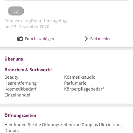
LO
LO
eingestellt von
LogDaLu
am 13. Dezember 2020
Foto von
LogDaLu,
hinzugefügt
Logo Douglas Parfümerie
Bild melden
am 13. Dezember 2020
Foto hinzufügen
Bild melden
Über uns
Branchen & Suchworte
Beauty
Kosmetikstudio
Haarentfernung
Parfümerie
Kosmetikbedarf
Körperpflegebedarf
Einzelhandel
Öffnungszeiten
Hier finden Sie die Öffnungszeiten von Douglas Ulm in Ulm,
Donau.