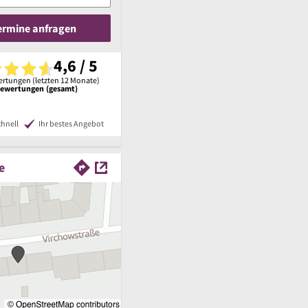
Termine anfragen
4,6 / 5
rtungen (letzten 12 Monate)
Bewertungen (gesamt)
chnell
Ihr bestes Angebot
e