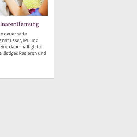
Haarentfernung
ie dauerhafte
 mit Laser, IPL und
eine dauerhaft glatte
 lästiges Rasieren und