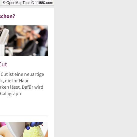
schon?
Cut
 Cut ist eine neuartige
, die Ihr Haar
ken lässt. Dafür wird
 Calligraph