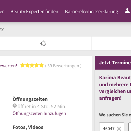
er
Beauty Experten finden
Barrierefreiheitserklärung
ty
Jetzt
Termine
5 von 5 Sternen
bewerten!
39 Bewertungen
Karima Beaut
und
mehrere
vergleichen
u
anfragen!
Öffnungszeiten
öffnet in 4 Std. 52 Min.
Öffnungszeiten hinzufügen
Wo suchen Sie 
Fotos, Videos