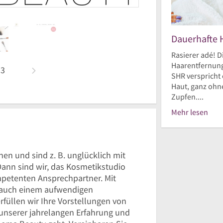
Dauerhafte 
Rasierer adé! D
Haarentfernung
n
3
SHR verspricht 
Haut, ganz ohne
Zupfen....
Mehr lesen
en und sind z. B. unglücklich mit
ann sind wir, das Kosmetikstudio
petenten Ansprechpartner. Mit
 auch einem aufwendigen
füllen wir Ihre Vorstellungen von
unserer jahrelangen Erfahrung und