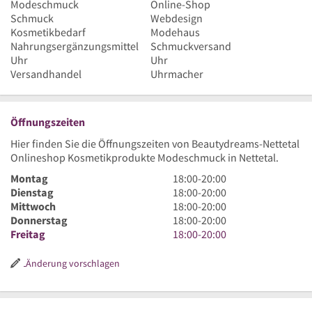
Modeschmuck
Online-Shop
Schmuck
Webdesign
Kosmetikbedarf
Modehaus
Nahrungsergänzungsmittel
Schmuckversand
Uhr
Uhr
Versandhandel
Uhrmacher
Öffnungszeiten
Hier finden Sie die Öffnungszeiten von Beautydreams-Nettetal
Onlineshop Kosmetikprodukte Modeschmuck in Nettetal.
18
Montag
18:00
-
20:00
Uhr
18
Dienstag
18:00
-
20:00
bis
Uhr
18
Mittwoch
18:00
-
20:00
20
bis
Uhr
18
Donnerstag
18:00
-
20:00
Uhr
20
bis
Uhr
18
Freitag
18:00
-
20:00
Uhr
20
bis
Uhr
Uhr
20
bis
Änderung vorschlagen
Uhr
20
Uhr