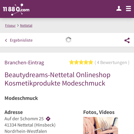
Friseur
Nettetal
Beautydreams-Nettetal Onlineshop Kosmetikprodukte Modeschmuck
Ergebnisliste
Branchen-Eintrag
5 von 5 Sternen
4 Bewertungen
Beautydreams-Nettetal Onlineshop
Kosmetikprodukte Modeschmuck
Modeschmuck
Adresse
Fotos, Videos
Auf der Schomm 25
41334
Nettetal
(Hinsbeck)
Nordrhein-Westfalen