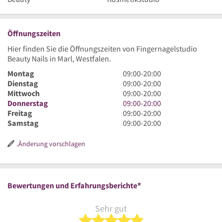
Öffnungszeiten
Hier finden Sie die Öffnungszeiten von Fingernagelstudio
Beauty Nails in Marl, Westfalen.
9
Montag
09:00
-
20:00
Uhr
9
Dienstag
09:00
-
20:00
bis
Uhr
9
Mittwoch
09:00
-
20:00
20
bis
Uhr
9
Donnerstag
09:00
-
20:00
Uhr
20
bis
Uhr
9
Freitag
09:00
-
20:00
Uhr
20
bis
Uhr
9
Samstag
09:00
-
20:00
Uhr
20
bis
Uhr
Uhr
20
bis
Änderung vorschlagen
Uhr
20
Uhr
*
Bewertungen und Erfahrungsberichte
Sehr gut
5 von 5 Sternen