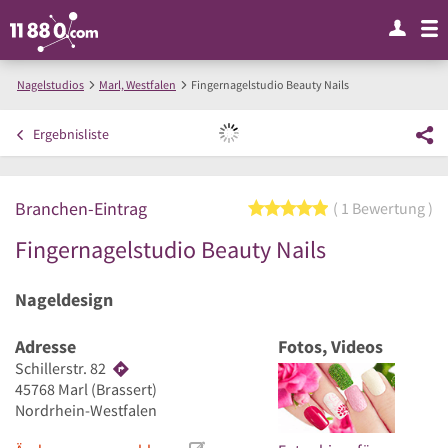
Nagelstudios
Marl, Westfalen
Fingernagelstudio Beauty Nails
Ergebnisliste
Branchen-Eintrag
5 von 5 Sternen
1 Bewertung
Fingernagelstudio Beauty Nails
Nageldesign
Adresse
Fotos, Videos
Schillerstr. 82
45768
Marl
(Brassert)
Nordrhein-Westfalen