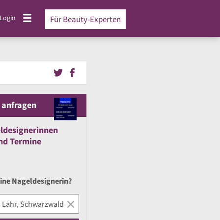
Login
Für Beauty-Experten
 anfragen
ldesignerinnen
nd
Termine
eine Nageldesignerin?