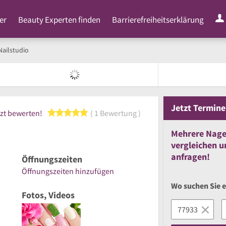
er
Beauty Experten finden
Barrierefreiheitserklärung
Nailstudio
Jetzt
Termine
5 von 5 Sternen
zt bewerten!
1 Bewertung
Mehrere
Nage
vergleichen
u
anfragen!
Öffnungszeiten
Öffnungszeiten hinzufügen
Wo suchen Sie 
Fotos, Videos