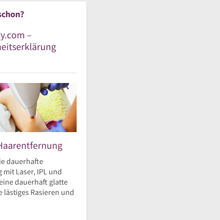
schon?
y.com –
heitserklärung
Haarentfernung
ie dauerhafte
 mit Laser, IPL und
eine dauerhaft glatte
 lästiges Rasieren und