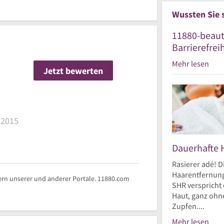
Wussten Sie 
11880-beaut
Barrierefrei
Mehr lesen
Jetzt bewerten
n
 2015
Dauerhafte 
Rasierer adé! D
Haarentfernung
rn unserer und anderer Portale. 11880.com
SHR verspricht 
Haut, ganz ohne
Zupfen....
Mehr lesen