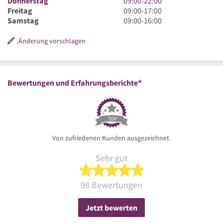
Donnerstag
09:00
-
22:00
Uhr
22
bis
Uhr
9
Freitag
09:00
-
17:00
Uhr
22
bis
Uhr
9
Samstag
09:00
-
16:00
Uhr
22
bis
Uhr
Uhr
17
bis
Änderung vorschlagen
Uhr
16
Uhr
*
Bewertungen und Erfahrungsberichte
TOP
Von zufriedenen Kunden ausgezeichnet.
Sehr gut
5 von 5 Sternen
98 Bewertungen
Jetzt bewerten