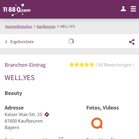
Kosmetikstudios
Kaufbeuren
WELL.YES
Ergebnisliste
Branchen-Eintrag
5 von 5 Sternen
98 Bewertungen
WELL.YES
Beauty
Adresse
Fotos, Videos
Kaiser-Max-Str. 25
87600
Kaufbeuren
Bayern