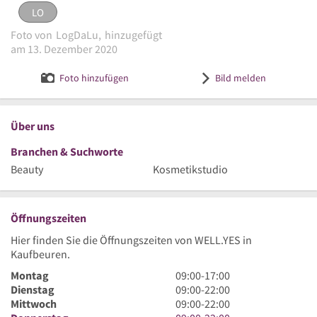
LO
eingestellt von
LogDaLu
am 13. Dezember 2020
Foto von
LogDaLu,
hinzugefügt
Logo WELL.YES
Bild melden
am 13. Dezember 2020
Foto hinzufügen
Bild melden
Über uns
Branchen & Suchworte
Beauty
Kosmetikstudio
Öffnungszeiten
Hier finden Sie die Öffnungszeiten von WELL.YES in
Kaufbeuren.
9
Montag
09:00
-
17:00
Uhr
9
Dienstag
09:00
-
22:00
bis
Uhr
9
Mittwoch
09:00
-
22:00
17
bis
Uhr
9