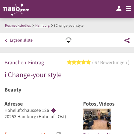
Kosmetikstudios
Hamburg
i Change-your style
Ergebnisliste
Branchen-Eintrag
5 von 5 Sternen
67 Bewertungen
i Change-your style
Beauty
Adresse
Fotos, Videos
Hoheluftchaussee 126
20253
Hamburg
(Hoheluft-Ost)