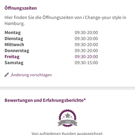
Öffnungszeiten
Hier finden Sie die Öffnungszeiten von i Change-your style in
Hamburg.
9
Montag
09:30
-
20:00
Uhr
9
Dienstag
09:30
-
20:00
30
Uhr
9
Mittwoch
09:30
-
20:00
bis
30
Uhr
9
Donnerstag
09:30
-
20:00
20
bis
30
Uhr
9
Freitag
09:30
-
20:00
Uhr
20
bis
30
Uhr
9
Samstag
09:30
-
15:00
Uhr
20
bis
30
Uhr
Uhr
20
bis
30
Änderung vorschlagen
Uhr
20
bis
Uhr
15
Uhr
*
Bewertungen und Erfahrungsberichte
TOP
Von zufriedenen Kunden ausgezeichnet.