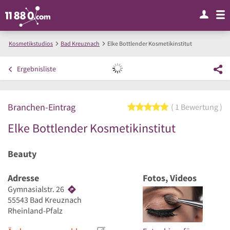
Kosmetikstudios
Bad Kreuznach
Elke Bottlender Kosmetikinstitut
Ergebnisliste
Branchen-Eintrag
5 von 5 Sternen
1 Bewertung
Elke Bottlender Kosmetikinstitut
Beauty
Adresse
Fotos, Videos
Gymnasialstr. 26
55543
Bad Kreuznach
Rheinland-Pfalz