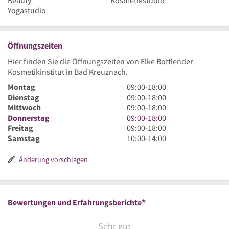
Beauty
Kosmetikstudio
Yogastudio
Öffnungszeiten
Hier finden Sie die Öffnungszeiten von Elke Bottlender
Kosmetikinstitut in Bad Kreuznach.
9
Montag
09:00
-
18:00
Uhr
9
Dienstag
09:00
-
18:00
bis
Uhr
9
Mittwoch
09:00
-
18:00
18
bis
Uhr
9
Donnerstag
09:00
-
18:00
Uhr
18
bis
Uhr
9
Freitag
09:00
-
18:00
Uhr
18
bis
Uhr
10
Samstag
10:00
-
14:00
Uhr
18
bis
Uhr
Uhr
18
bis
Änderung vorschlagen
Uhr
14
Uhr
*
Bewertungen und Erfahrungsberichte
Sehr gut