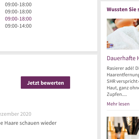
Uhr
9
09:00
-
18:00
Wussten Sie 
bis
Uhr
9
09:00
-
18:00
18
bis
Uhr
9
09:00
-
18:00
Uhr
18
bis
Uhr
9
09:00
-
14:00
Uhr
18
bis
Uhr
Uhr
18
bis
Uhr
14
Uhr
Dauerhafte 
Rasierer adé! D
Haarentfernung
SHR verspricht 
Jetzt bewerten
n
Haut, ganz ohne
Zupfen....
Mehr lesen
ezember 2020
ine Haare schauen wieder