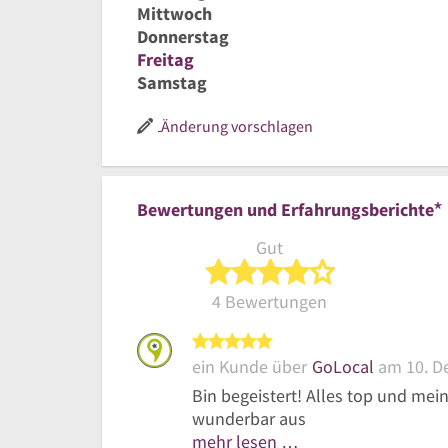
Mittwoch
Donnerstag
Freitag
Samstag
Änderung vorschlagen
*
Bewertungen und Erfahrungsberichte
Gut
4 von 5 Sterne
4 Bewertungen
5 von 5 Sternen
ein Kunde über
GoLocal
am 10. D
Bin begeistert! Alles top und me
wunderbar aus
mehr lesen …