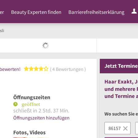
er
Beauty Experten finden
Barrierefreiheitserklärung
sli
Jetzt
Termine
4 von 5 Sternen
 bewerten!
4 Bewertungen
Haar Exakt, J
und
mehrere
F
und
Termine a
Öffnungszeiten
schließt in 2 Std. 37 Min.
Wo suchen Sie e
Öffnungszeiten hinzufügen
Fotos, Videos