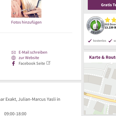
Gratis 
Fotos hinzufügen
868 Bewe
13.239 
kostenlos
s
E-Mail schreiben
Karte & Rout
zur Website
Facebook Seite
ar Exakt, Julian-Marcus Yasli in
9
09:00
-
18:00