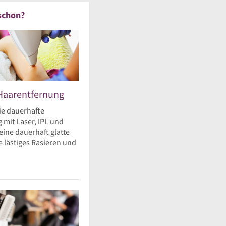
schon?
Haarentfernung
ie dauerhafte
 mit Laser, IPL und
eine dauerhaft glatte
 lästiges Rasieren und