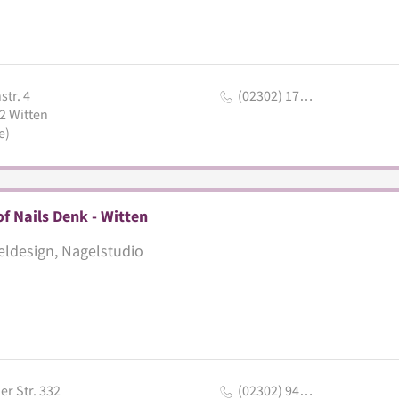
str. 4
(02302) 17…
2
Witten
e)
of Nails Denk - Witten
ldesign, Nagelstudio
er Str. 332
(02302) 94…