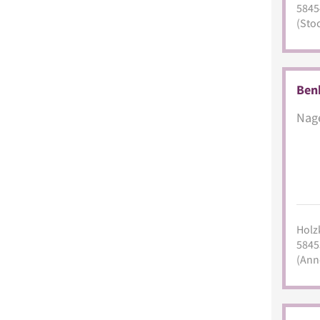
5845
(Sto
Benk
Nage
Holz
5845
(Ann