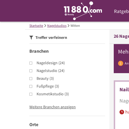
Ratgeb
Startseite
Nagelstudios
Witten
26
Nage
Treffer verfeinern
Meh
Branchen
Nageldesign
(
24
)
1
An
Nagelstudio
(
24
)
Beauty
(
3
)
Fußpflege
(
3
)
Nail
Kosmetikstudio
(
3
)
Nage
Weitere Branchen anzeigen
h
Orte