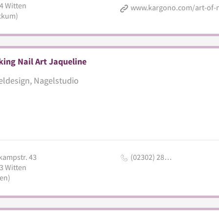
4
Witten
ckum)
ing Nail Art Jaqueline
ldesign, Nagelstudio
kampstr. 43
(02302) 28…
3
Witten
en)