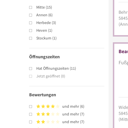
Mitte
(
15
)
Behri
Annen
(
6
)
5845
Herbede
(
3
)
(Ann
Heven
(
1
)
Stockum
(
1
)
Beau
Öffnungszeiten
Fußp
Hat Öffnungszeiten
(
11
)
Jetzt geöffnet
(
0
)
Bewertungen
und mehr
(
6
)
Wide
5845
und mehr
(
7
)
(Mitt
und mehr
(
7
)