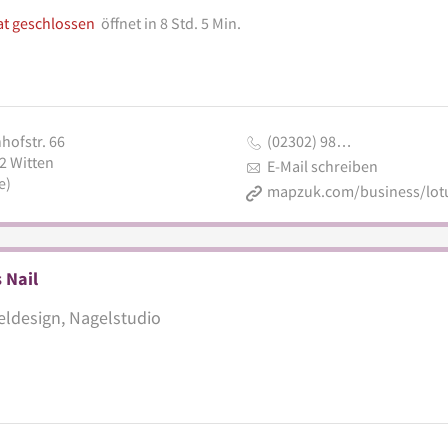
at geschlossen
öffnet in 8 Std. 5 Min.
hofstr. 66
(02302) 98…
2
Witten
E-Mail schreiben
e)
 Nail
ldesign, Nagelstudio