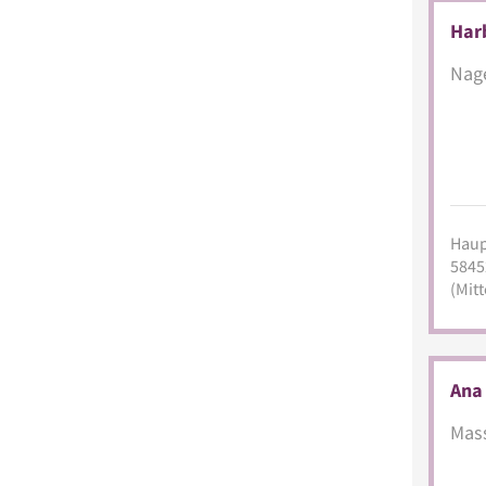
Har
Nage
Haup
5845
(Mitt
Ana 
Mass