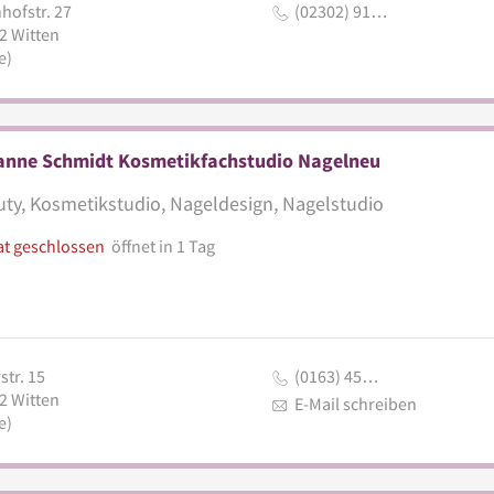
hofstr. 27
(02302) 91…
2
Witten
e)
anne Schmidt Kosmetikfachstudio Nagelneu
ty, Kosmetikstudio, Nageldesign, Nagelstudio
at geschlossen
öffnet in 1 Tag
str. 15
(0163) 45…
2
Witten
E-Mail schreiben
e)