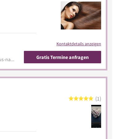
Kontaktdetails anzeigen
Gratis Termine anfragen
mapzuk.com/business/lotus-nails-ExcXVOJ4
1