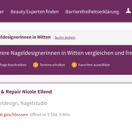
er
Beauty Experten finden
Barrierefreiheitserklärung
ldesignerinnen in
Witten
Suche ändern
rere
Nageldesignerinnen
in Witten vergleichen und fr
frage beschreiben
2
Termine erhalten
3
Favoriten auswählen
 & Repair Nicole Ellend
ldesign, Nagelstudio
at geschlossen
öffnet in 9 Std. 5 Min.