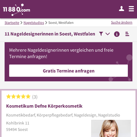
Suche ändern
Startseite
Nagelstudios
Soest, Westfalen
11
Nageldesignerinnen in
Soest, Westfalen
Mehrere
Nageldesignerinnen
vergleichen
und freie
Termine anfragen!
Gratis Termine anfragen
3
Kosmetikum Defne Körperkosmetik
Kosmetikbedarf, Körperpflegebedarf, Nageldesign, Nagelstudio
Kohlbrink 11
59494
Soest