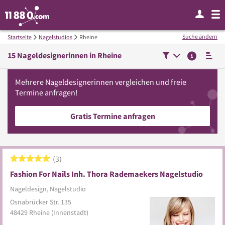
Suche ändern
Startseite
Nagelstudios
Rheine
15
Nageldesignerinnen in
Rheine
Mehrere
Nageldesignerinnen
vergleichen
und freie
Termine anfragen!
Gratis Termine anfragen
3
Fashion For Nails Inh. Thora Rademaekers Nagelstudio
Nageldesign, Nagelstudio
Osnabrücker Str. 135
48429
Rheine
(Innenstadt)