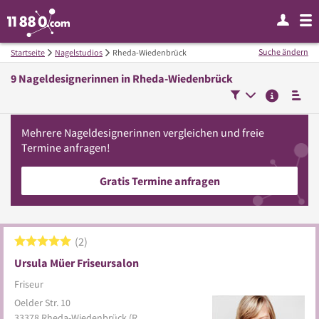
Suche ändern
Startseite
Nagelstudios
Rheda-Wiedenbrück
9
Nageldesignerinnen in
Rheda-Wiedenbrück
Mehrere
Nageldesignerinnen
vergleichen
und freie
Termine anfragen!
Gratis Termine anfragen
2
Ursula Müer Friseursalon
Friseur
Oelder Str. 10
33378
Rheda-Wiedenbrück
(Rheda)