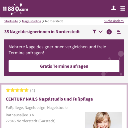
Suche ändern
Startseite
Nagelstudios
Norderstedt
35
Nageldesignerinnen in
Norderstedt
Mehrere
Nageldesignerinnen
vergleichen
und freie
Termine anfragen!
Gratis Termine anfragen
4
CENTURY NAILS Nagelstudio und Fußpflege
Fußpflege, Nageldesign, Nagelstudio
Rathausallee 3 A
22846
Norderstedt
(Garstedt)