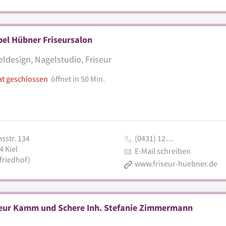
el Hübner Friseursalon
ldesign, Nagelstudio, Friseur
at geschlossen
öffnet in 50 Min.
sstr. 134
(0431) 12…
4
Kiel
E-Mail schreiben
friedhof)
www.friseur-huebner.de
seur Kamm und Schere Inh. Stefanie Zimmermann