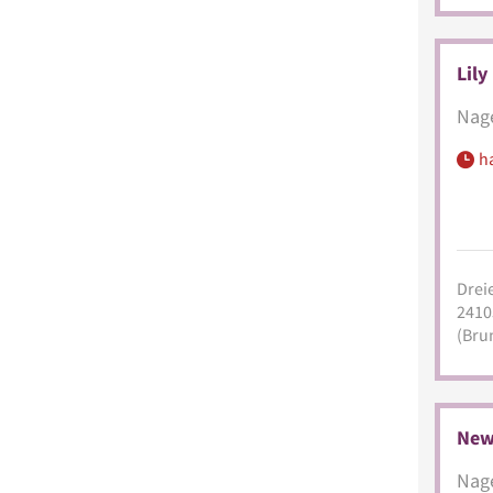
Lily
Nage
h
Drei
2410
(Bru
New
Nage