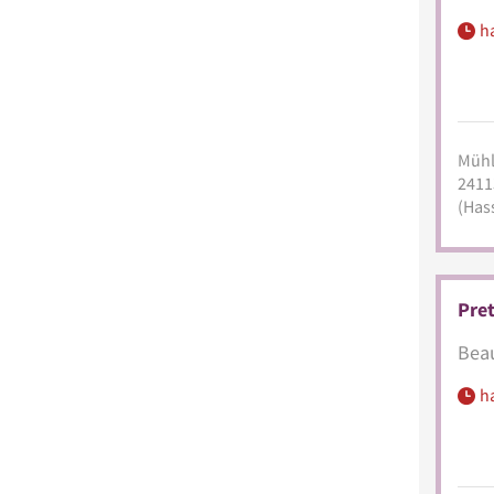
h
Müh
2411
(Has
Pret
Beau
h