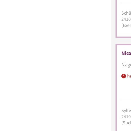
Schü
2410
(Exer
Nico
Nage
h
Sylt
2410
(Suc