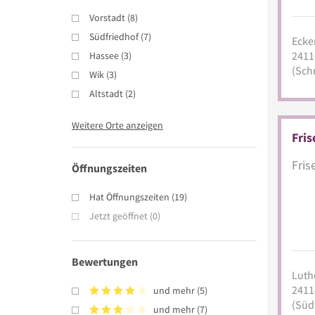
Vorstadt
(
8
)
Südfriedhof
(
7
)
Ecker
2411
Hassee
(
3
)
(Sch
Wik
(
3
)
Altstadt
(
2
)
Weitere Orte anzeigen
Fris
Fris
Öffnungszeiten
Hat Öffnungszeiten
(
19
)
Jetzt geöffnet
(
0
)
Bewertungen
Luthe
2411
und mehr
(
5
)
(Süd
und mehr
(
7
)