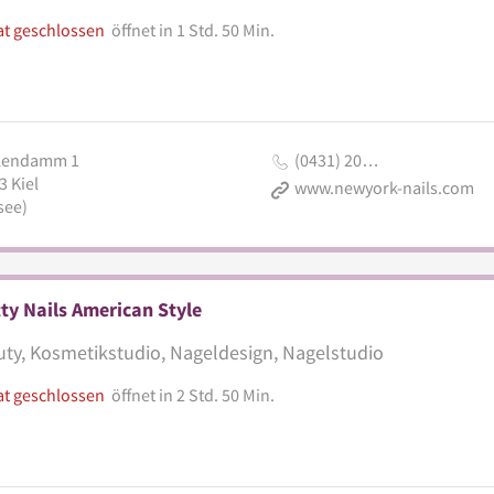
at geschlossen
öffnet in 1 Std. 50 Min.
lendamm 1
(0431) 20…
3
Kiel
www.newyork-nails.com
see)
ty Nails American Style
ty, Kosmetikstudio, Nageldesign, Nagelstudio
at geschlossen
öffnet in 2 Std. 50 Min.