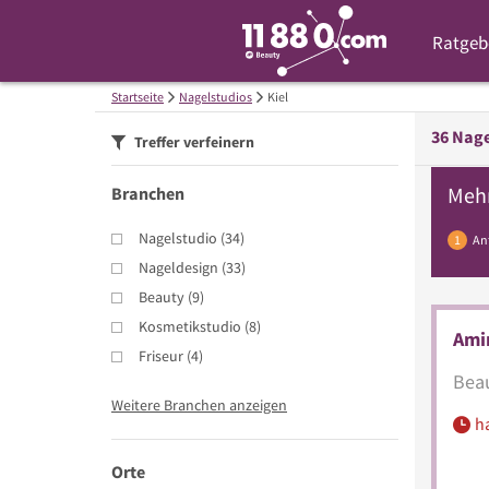
Ratgeb
Startseite
Nagelstudios
Kiel
36
Nage
Treffer verfeinern
Meh
Branchen
Nagelstudio
(
34
)
1
An
Nageldesign
(
33
)
Beauty
(
9
)
Kosmetikstudio
(
8
)
Ami
Friseur
(
4
)
Beau
Weitere Branchen anzeigen
h
Orte