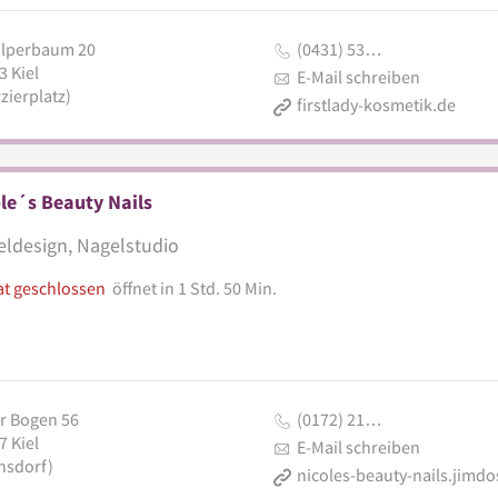
lperbaum 20
(0431) 53…
3
Kiel
E-Mail schreiben
zierplatz)
firstlady-kosmetik.de
le´s Beauty Nails
ldesign, Nagelstudio
at geschlossen
öffnet in 1 Std. 50 Min.
er Bogen 56
(0172) 21…
7
Kiel
E-Mail schreiben
hsdorf)