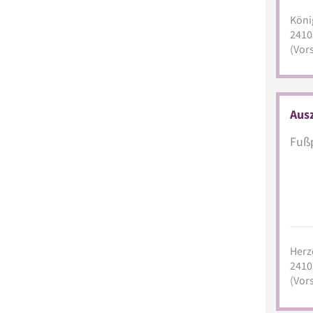
Köni
2410
(Vors
Ausz
Fußp
Herz
2410
(Vors