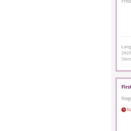
Fris
Lang
2410
(Vors
Firs
Nage
h