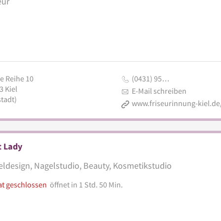
eur
e Reihe 10
(0431) 95…
3
Kiel
E-Mail schreiben
tadt)
t Lady
ldesign, Nagelstudio, Beauty, Kosmetikstudio
at geschlossen
öffnet in 1 Std. 50 Min.