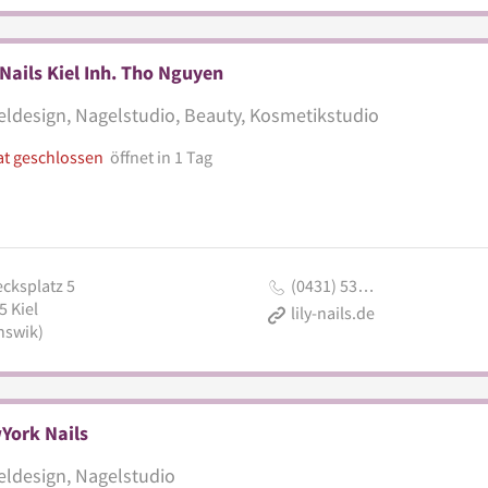
 Nails Kiel Inh. Tho Nguyen
ldesign, Nagelstudio, Beauty, Kosmetikstudio
at geschlossen
öffnet in 1 Tag
ecksplatz 5
(0431) 53…
5
Kiel
lily-nails.de
nswik)
York Nails
ldesign, Nagelstudio