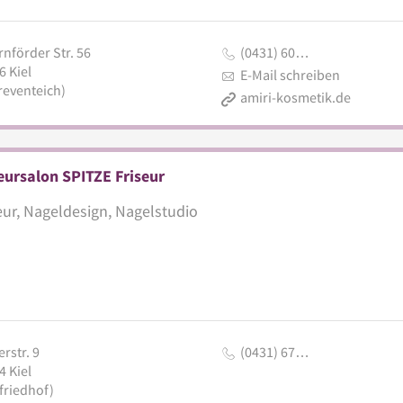
nförder Str. 56
(0431) 60…
6
Kiel
E-Mail schreiben
reventeich)
amiri-kosmetik.de
eursalon SPITZE Friseur
eur, Nageldesign, Nagelstudio
rstr. 9
(0431) 67…
4
Kiel
friedhof)