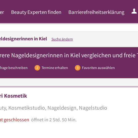
er
Beauty Experten finden
Barrierefreiheitserklärung
ldesignerinnen in
Kiel
Suche ändern
rere
Nageldesignerinnen
in Kiel vergleichen und freie
frage beschreiben
2
Termine erhalten
3
Favoriten auswählen
ri Kosmetik
ty, Kosmetikstudio, Nageldesign, Nagelstudio
at geschlossen
öffnet in 2 Std. 50 Min.