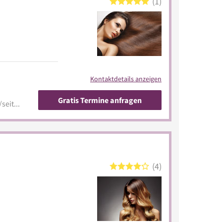
1
Kontaktdetails anzeigen
Gratis Termine anfragen
www.friseurinnung-kiel.de/seite/136911/salonfinder.html
4