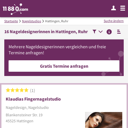
Suche ändern
Startseite
Nagelstudios
Hattingen, Ruhr
16
Nageldesignerinnen in
Hattingen, Ruhr
Mehrere
Nageldesignerinnen
vergleichen
und freie
Termine anfragen!
Gratis Termine anfragen
1
Klaudias Fingernagelstudio
Nageldesign, Nagelstudio
Blankensteiner Str. 19
45525
Hattingen