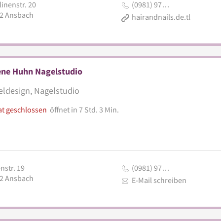
inenstr. 20
(0981) 97…
2
Ansbach
hairandnails.de.tl
ene Huhn Nagelstudio
ldesign, Nagelstudio
at geschlossen
öffnet in 7 Std. 3 Min.
nstr. 19
(0981) 97…
2
Ansbach
E-Mail schreiben