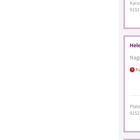
Karol
9152
Hel
Nage
h
Plate
9152