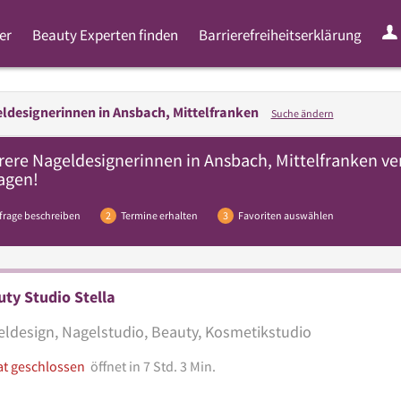
er
Beauty Experten finden
Barrierefreiheitserklärung
ldesignerinnen in
Ansbach, Mittelfranken
Suche ändern
rere
Nageldesignerinnen
in Ansbach, Mittelfranken ve
agen!
frage beschreiben
2
Termine erhalten
3
Favoriten auswählen
ty Studio Stella
ldesign, Nagelstudio, Beauty, Kosmetikstudio
at geschlossen
öffnet in 7 Std. 3 Min.