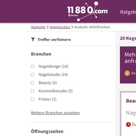
Ratgeb
Startseite
Nagelstudios
Ansbach, Mittelfranken
20
Nage
Treffer verfeinern
Meh
Branchen
anfr
Nageldesign
(
19
)
1
An
Nagelstudio
(
19
)
Beauty
(
5
)
Kosmetikstudio
(
5
)
Friseur
(
1
)
Beau
Nage
Weitere Branchen anzeigen
h
Öffnungszeiten