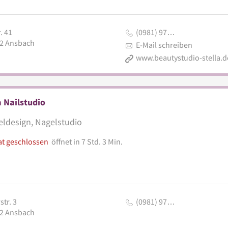
. 41
(0981) 97…
2
Ansbach
E-Mail schreiben
www.beautystudio-stella.d
 Nailstudio
ldesign, Nagelstudio
at geschlossen
öffnet in 7 Std. 3 Min.
str. 3
(0981) 97…
2
Ansbach