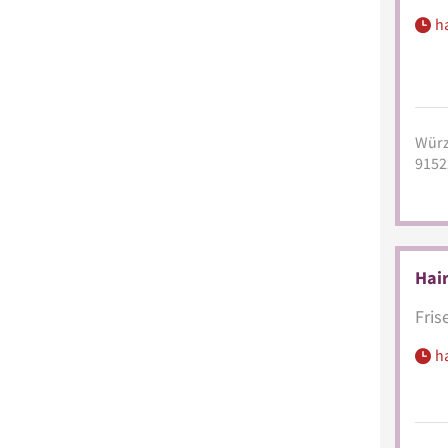
h
Würz
9152
Hair
Fris
h