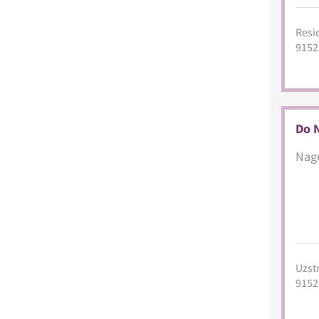
Resid
9152
Do 
Nage
Uzstr
9152