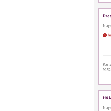
Dre
Nage
h
Karls
9152
H&N
Nage