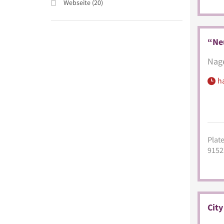
Webseite
(
20
)
“Neu
Nage
h
Plate
9152
City