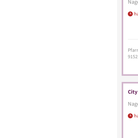
Nage
h
Pfarr
9152
City
Nage
h