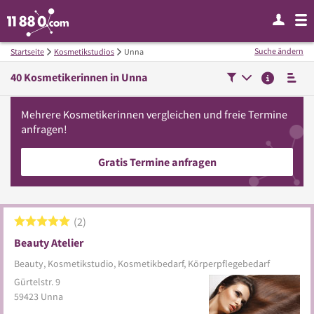
Suche ändern
Startseite
Kosmetikstudios
Unna
40
Kosmetikerinnen in
Unna
Mehrere
Kosmetikerinnen
vergleichen
und freie Termine
anfragen!
Gratis Termine anfragen
2
Beauty Atelier
Beauty, Kosmetikstudio, Kosmetikbedarf, Körperpflegebedarf
Gürtelstr. 9
59423
Unna