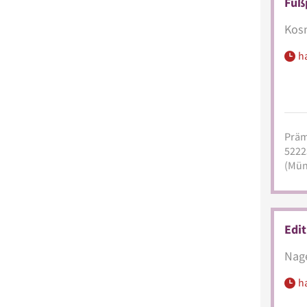
Fuß
Kosm
h
Präm
5222
(Mün
Edit
Nage
h