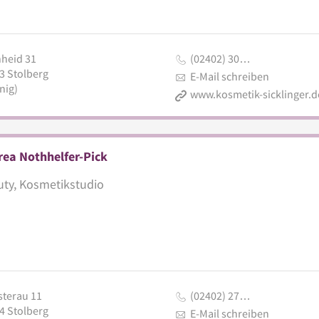
hheid 31
(02402) 30…
3
Stolberg
E-Mail schreiben
nig)
www.kosmetik-sicklinger.d
ea Nothhelfer-Pick
ty, Kosmetikstudio
terau 11
(02402) 27…
4
Stolberg
E-Mail schreiben