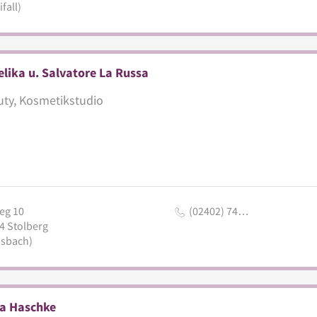
fall)
lika u. Salvatore La Russa
ty, Kosmetikstudio
eg 10
(02402) 74…
4
Stolberg
sbach)
ta Haschke