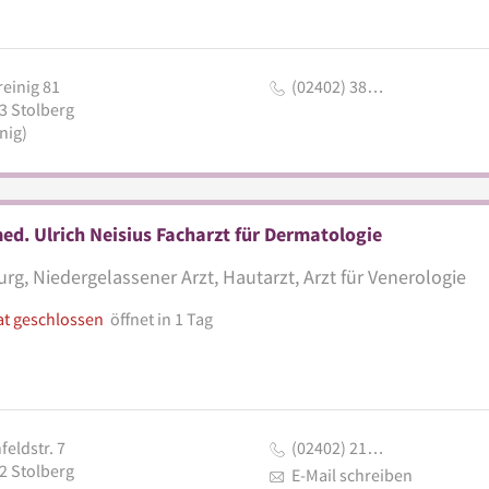
reinig 81
(02402) 38…
3
Stolberg
nig)
ed. Ulrich Neisius Facharzt für Dermatologie
urg, Niedergelassener Arzt, Hautarzt, Arzt für Venerologie
at geschlossen
öffnet in 1 Tag
feldstr. 7
(02402) 21…
2
Stolberg
E-Mail schreiben