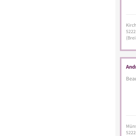
Kirc
5222
(Brei
Andr
Beau
Müns
5222