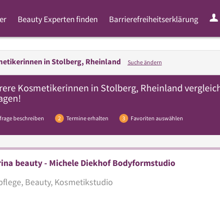
er
Beauty Experten finden
Barrierefreiheitserklärung
etikerinnen in
Stolberg, Rheinland
Suche ändern
rere
Kosmetikerinnen
in Stolberg, Rheinland vergleic
agen!
frage beschreiben
2
Termine erhalten
3
Favoriten auswählen
ina beauty - Michele Diekhof Bodyformstudio
flege, Beauty, Kosmetikstudio