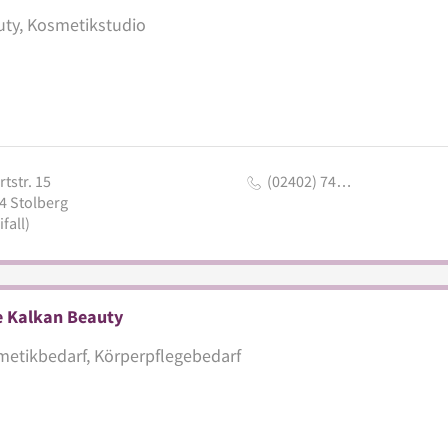
ty, Kosmetikstudio
tstr. 15
(02402) 74…
4
Stolberg
fall)
e Kalkan Beauty
etikbedarf, Körperpflegebedarf