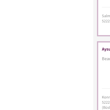
Salms
5222
Aysu
Beau
Konr
5222
(Büs