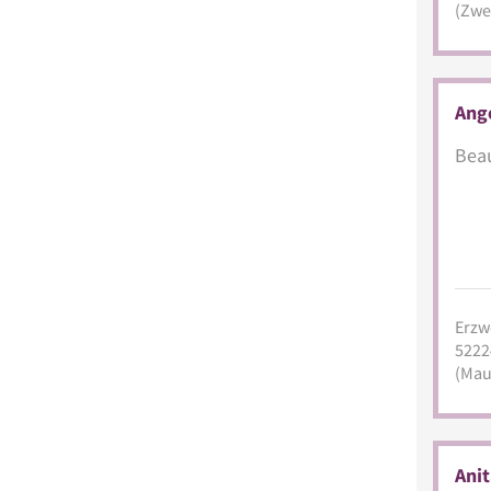
(Zwei
Ange
Beau
Erzw
5222
(Mau
Ani