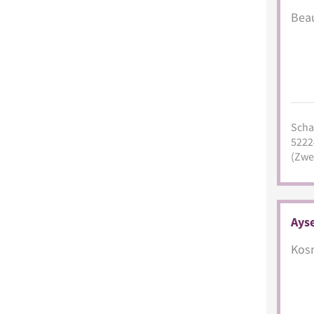
Beau
Schar
5222
(Zwei
Ays
Kosm