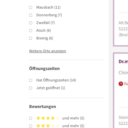
Mausbach
(
11
)
Donnerberg
(
7
)
Alt B
Zweifall
(
7
)
5222
Atsch
(
6
)
(Brei
Breinig
(
6
)
Weitere Orte anzeigen
Dr.m
Öffnungszeiten
Chir
Hat Öffnungszeiten
(
14
)
h
Jetzt geöffnet
(
1
)
Bewertungen
Stein
und mehr
(
5
)
5222
und mehr
(
5
)