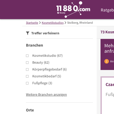
Ratgeb
Startseite
Kosmetikstudios
Stolberg, Rheinland
73
Kosm
Treffer verfeinern
Meh
Branchen
anfr
Kosmetikstudio
(
67
)
1
An
Beauty
(
62
)
Körperpflegebedarf
(
6
)
Kosmetikbedarf
(
5
)
Fußpflege
(
3
)
Czar
Fußp
Weitere Branchen anzeigen
Orte