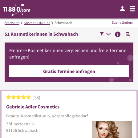
Suche ändern
Startseite
Kosmetikstudios
Schwabach
51
Kosmetikerinnen in
Schwabach
Mehrere
Kosmetikerinnen
vergleichen
und freie Termine
anfragen!
Gratis Termine anfragen
18
Gabriele Adler Cosmetics
Beauty, Kosmetikstudio, Körperpflegebedarf
Zöllnertorstr. 6
91126
Schwabach