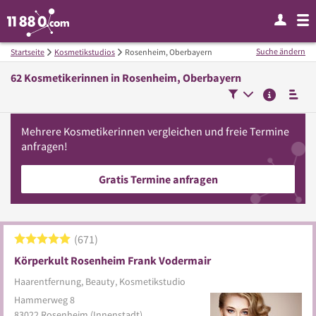
Suche ändern
Startseite
Kosmetikstudios
Rosenheim, Oberbayern
62
Kosmetikerinnen in
Rosenheim, Oberbayern
Mehrere
Kosmetikerinnen
vergleichen
und freie Termine
anfragen!
Gratis Termine anfragen
671
Körperkult Rosenheim Frank Vodermair
Haarentfernung, Beauty, Kosmetikstudio
Hammerweg 8
83022
Rosenheim
(Innenstadt)