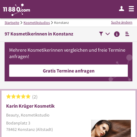
Suche ändern
Startseite
Kosmetikstudios
Konstanz
97
Kosmetikerinnen in
Konstanz
Mehrere
Kosmetikerinnen
vergleichen
und freie Termine
anfragen!
Gratis Termine anfragen
2
Karin Krüger Kosmetik
Beauty, Kosmetikstudio
Bodanplatz 3
78462
Konstanz
(Altstadt)