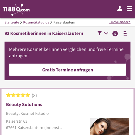
Suche ändern
Startseite
Kosmetikstudios
Kaiserslautern
93
Kosmetikerinnen in
Kaiserslautern
Mehrere
Kosmetikerinnen
vergleichen
und freie Termine
anfragen!
Gratis Termine anfragen
8
Beauty Solutions
Beauty, Kosmetikstudio
Kaiserstr. 63
67661
Kaiserslautern
(Innenstadt)