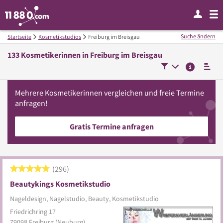
Suche ändern
Startseite
Kosmetikstudios
Freiburg im Breisgau
133
Kosmetikerinnen in
Freiburg im Breisgau
Mehrere
Kosmetikerinnen
vergleichen
und freie Termine
anfragen!
Gratis Termine anfragen
296
Beautykings Kosmetikstudio
Nageldesign, Nagelstudio, Beauty, Kosmetikstudio
Friedrichring 17
79098
Freiburg
(Neuburg)