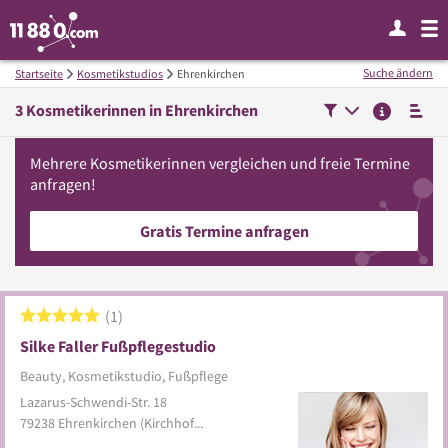
Suche ändern
Startseite
Kosmetikstudios
Ehrenkirchen
3
Kosmetikerinnen in
Ehrenkirchen
Mehrere
Kosmetikerinnen
vergleichen
und freie Termine
anfragen!
Gratis Termine anfragen
1
Silke Faller Fußpflegestudio
Beauty, Kosmetikstudio, Fußpflege
Lazarus-Schwendi-Str. 18
79238
Ehrenkirchen
(Kirchhofen)