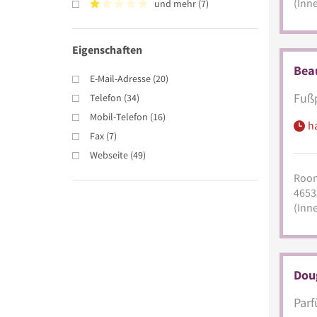
(Inn
und mehr
(
7
)
Eigenschaften
Beau
E-Mail-Adresse
(
20
)
Fußp
Telefon
(
34
)
Mobil-Telefon
(
16
)
h
Fax
(
7
)
Webseite
(
49
)
Roon
4653
(Inn
Dou
Parf