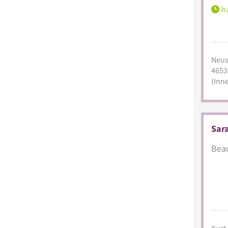
ha
Neust
4653
(Inn
Sar
Beau
Kurt