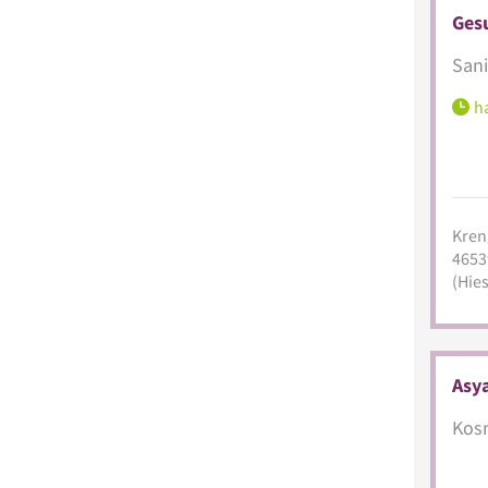
Ges
Sani
ha
Kreng
4653
(Hies
Asy
Kosm