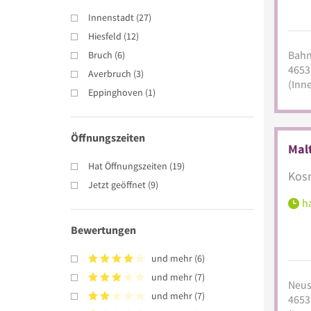
Innenstadt
(
27
)
Hiesfeld
(
12
)
Bahns
Bruch
(
6
)
4653
Averbruch
(
3
)
(Inn
Eppinghoven
(
1
)
Öffnungszeiten
Mal
Hat Öffnungszeiten
(
19
)
Kosm
Jetzt geöffnet
(
9
)
ha
Bewertungen
und mehr
(
6
)
und mehr
(
7
)
Neust
und mehr
(
7
)
4653