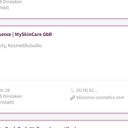
9
Dinslaken
feld)
sence | MySkinCare GbR
ty, Kosmetikstudio
r. 28
(0176) 62…
5
Dinslaken
blissence-cosmetics.com
enstadt)