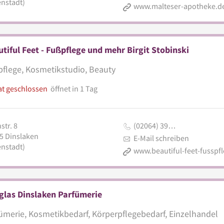
enstadt)
www.malteser-apotheke.d
tiful Feet - Fußpflege und mehr Birgit Stobinski
flege, Kosmetikstudio, Beauty
at geschlossen
öffnet in 1 Tag
str. 8
(02064) 39…
5
Dinslaken
E-Mail schreiben
enstadt)
glas Dinslaken Parfümerie
ümerie, Kosmetikbedarf, Körperpflegebedarf, Einzelhandel