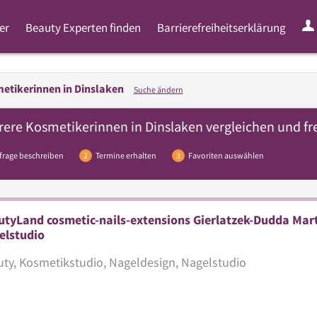
er
Beauty Experten finden
Barrierefreiheitserklärung
etikerinnen in
Dinslaken
Suche ändern
rere
Kosmetikerinnen
in Dinslaken vergleichen und fr
frage beschreiben
2
Termine erhalten
3
Favoriten auswählen
tyLand cosmetic-nails-extensions Gierlatzek-Dudda Mar
elstudio
ty, Kosmetikstudio, Nageldesign, Nagelstudio