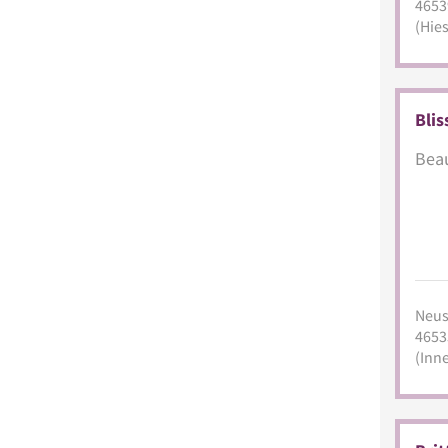
4653
(Hies
Blis
Beau
Neust
4653
(Inn