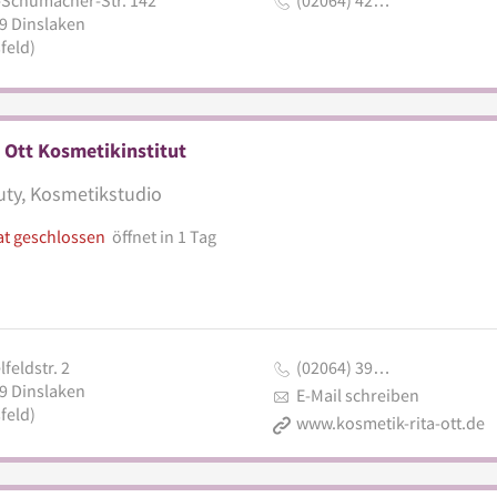
9
Dinslaken
feld)
 Ott Kosmetikinstitut
ty, Kosmetikstudio
at geschlossen
öffnet in 1 Tag
lfeldstr. 2
(02064) 39…
9
Dinslaken
E-Mail schreiben
feld)
www.kosmetik-rita-ott.de