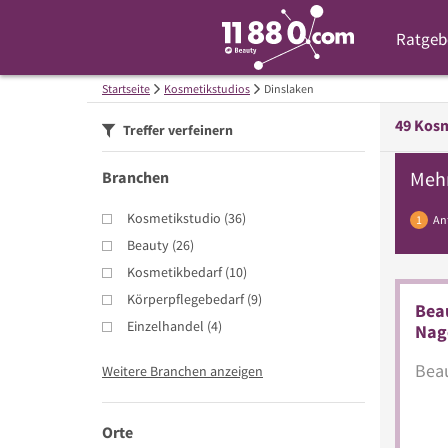
Ratgeb
Startseite
Kosmetikstudios
Dinslaken
49
Kosm
Treffer verfeinern
Meh
Branchen
Kosmetikstudio
(
36
)
1
An
Beauty
(
26
)
Kosmetikbedarf
(
10
)
Körperpflegebedarf
(
9
)
Beau
Einzelhandel
(
4
)
Nag
Beau
Weitere Branchen anzeigen
Orte