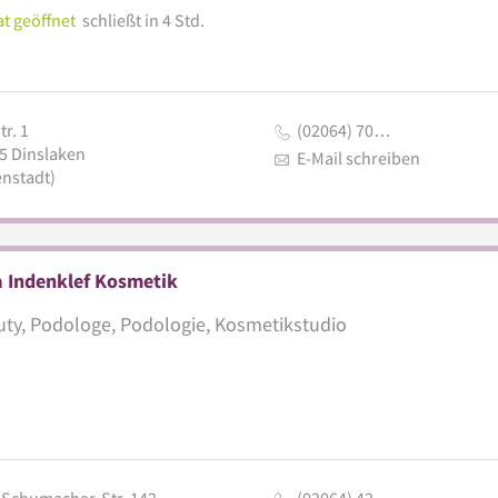
t geöffnet
schließt in 4 Std.
r. 1
(02064) 70…
5
Dinslaken
E-Mail schreiben
enstadt)
a Indenklef Kosmetik
ty, Podologe, Podologie, Kosmetikstudio
-Schumacher-Str. 142
(02064) 42…