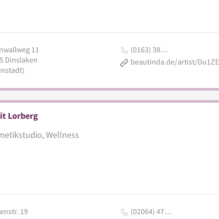
nwallweg 11
(0163) 38…
5
Dinslaken
enstadt)
it Lorberg
etikstudio, Wellness
enstr. 19
(02064) 47…