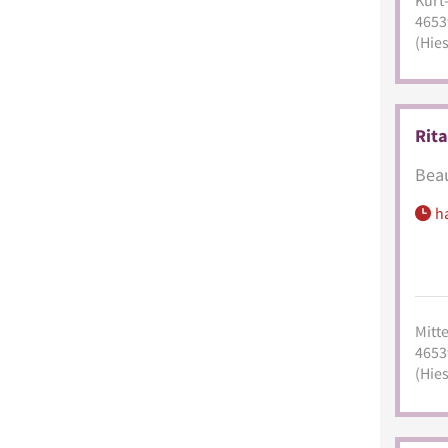
4653
(Hies
Rita
Beau
h
Mitte
4653
(Hies