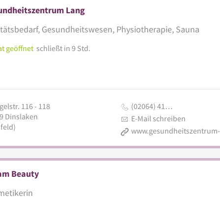
undheitszentrum Lang
tätsbedarf, Gesundheitswesen, Physiotherapie, Sauna
t geöffnet
schließt in 9 Std.
elstr. 116 - 118
(02064) 41…
9
Dinslaken
E-Mail schreiben
feld)
am Beauty
etikerin