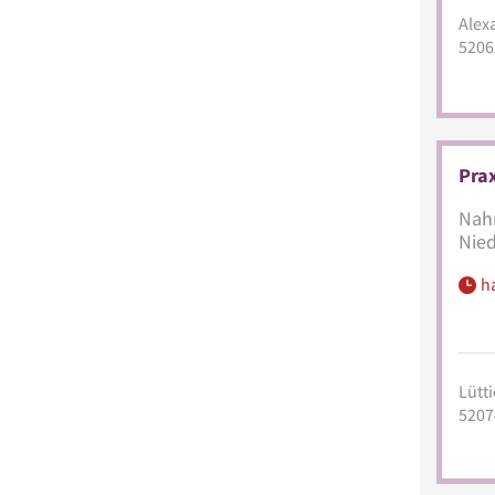
Alexa
5206
Prax
Nahr
Nied
h
Lütti
5207