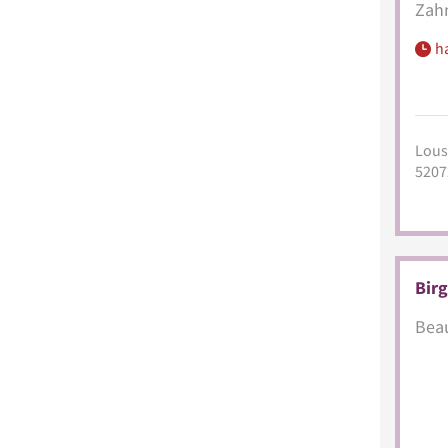
Zahn
h
Lous
5207
Bir
Beau