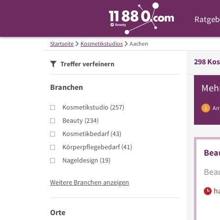
Ratgeb
Startseite
Kosmetikstudios
Aachen
298
Kos
Treffer verfeinern
Meh
Branchen
Kosmetikstudio
(
257
)
1
An
Beauty
(
234
)
Kosmetikbedarf
(
43
)
Körperpflegebedarf
(
41
)
Bea
Nageldesign
(
19
)
Beau
Weitere Branchen anzeigen
h
Orte