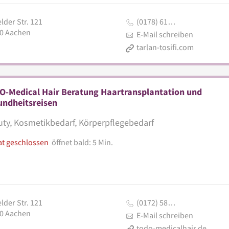
lder Str. 121
(0178) 61…
0
Aachen
E-Mail schreiben
tarlan-tosifi.com
O-Medical Hair Beratung Haartransplantation und
undheitsreisen
ty, Kosmetikbedarf, Körperpflegebedarf
at geschlossen
öffnet bald: 5 Min.
lder Str. 121
(0172) 58…
0
Aachen
E-Mail schreiben
todo-medicalhair.de