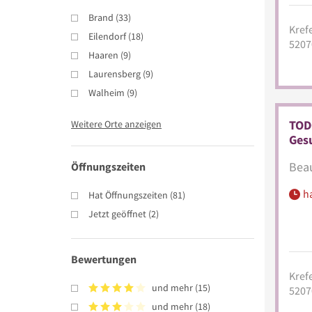
Brand
(
33
)
Krefe
Eilendorf
(
18
)
5207
Haaren
(
9
)
Laurensberg
(
9
)
Walheim
(
9
)
TOD
Weitere Orte anzeigen
Ges
Beau
Öffnungszeiten
h
Hat Öffnungszeiten
(
81
)
Jetzt geöffnet
(
2
)
Bewertungen
Krefe
und mehr
(
15
)
5207
und mehr
(
18
)